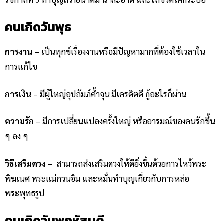
คนเกิดวันพุธ
การงาน
– เป็นทุกข์เรื่องงานหรือมีปัญหามากที่ต้องใช้เวลาใน
การแก้ไข
การเงิน
– มีผู้ใหญ่อุปถัมภ์ค้ำจุน มีเครดิตดี กู้อะไรก็ผ่าน
ความรัก
– มีการเปลี่ยนแปลงครั้งใหญ่ หรืออารมณ์ของคนรักขึ้น
ๆ ลง ๆ
วิธีเสริมดวง
–
สามารถส่งเสริมดวงให้ดียิ่งขึ้นด้วยการไหว้พระ
พิฆเนศ พระแม่กวนอิม และหมั่นทำบุญเกี่ยวกับการหล่อ
พระพุทธรูป
คนเกิดวันพฤหัสบดี