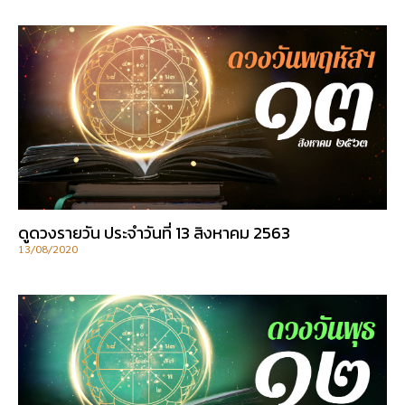
ดูดวงรายวัน ประจำวันที่ 13 สิงหาคม 2563
13/08/2020