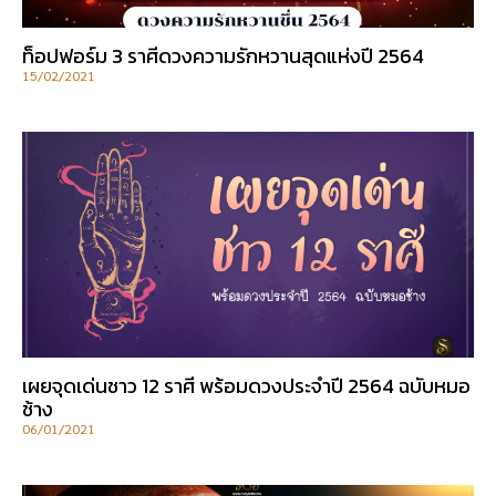
ท็อปฟอร์ม 3 ราศีดวงความรักหวานสุดแห่งปี 2564
15/02/2021
เผยจุดเด่นชาว 12 ราศี พร้อมดวงประจำปี 2564 ฉบับหมอ
ช้าง
06/01/2021