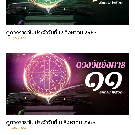
ดูดวงรายวัน ประจำวันที่ 12 สิงหาคม 2563
12/08/2020
ดูดวงรายวัน ประจำวันที่ 11 สิงหาคม 2563
11/08/2020