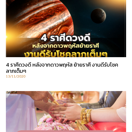
4 ราศีดวงดี หลังจากดาวพฤหัส ย้ายราศี งานดีรับโชค
ลาภเต็มๆ
13/11/2020