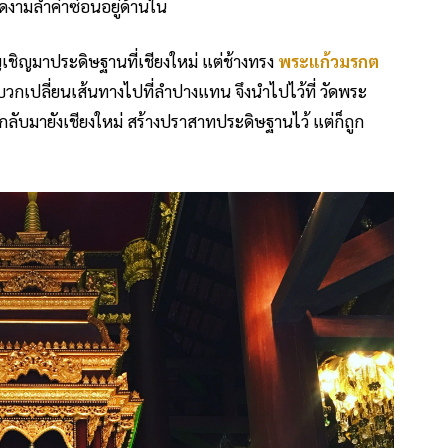
งามล้ำค่าซ่อนอยู่ด้านใน
ัญเชิญมาประดิษฐานที่เชียงใหม่ แต่ช้างทรง
พระแก้วมรกต
วกเปลี่ยนเส้นทางไปที่ลำปางแทน จึงนำไปไว้ที่ วัดพระ
ญกลับมายังเชียงใหม่ สร้างปราสาทประดิษฐานไว้ แต่ก็ถูก