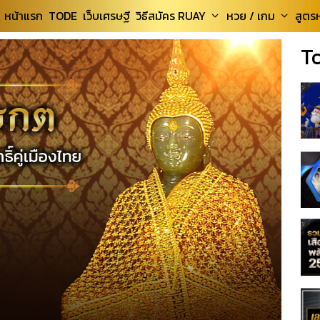
หน้าแรก
TODE
เว็บเศรษฐี
วิธีสมัคร RUAY
หวย / เกม
สูตร
T