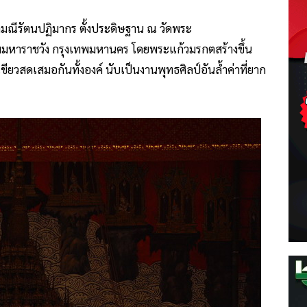
มณีรัตนปฏิมากร ตั้งประดิษฐาน ณ วัดพระ
หาราชวัง กรุงเทพมหานคร โดยพระแก้วมรกตสร้างขึ้น
ยวสดเสมอกันทั้งองค์ นับเป็นงานพุทธศิลป์อันล้ำค่าที่ยาก