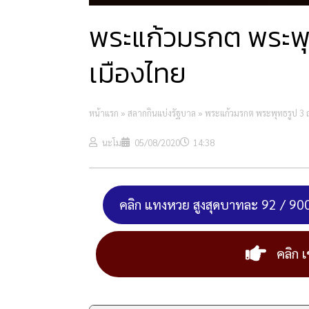
พระแก้วมรกต พระพุทธร
เมืองไทย
หน้าแรก
»
สลากกินแบ่งรัฐบาล
»
พระแก้วมรกต พระพุทธรูป 3 ฤดูศ
นะโม
05/08/2020
14:38
คลิก แทงหวย สูงสุดบาทละ 92 / 90
คลิก เ