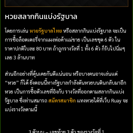
หวยสลากกินแบ่งรัฐบาล
โดยการเล่น
หวยรัฐบาลไทย
หรือสลากกินแบ่งรัฐบาล จะเป็น
การซื้อล็อตเตอรี่จากแผงพ่อค้าแม่ขาย เป็นเลขชุด 6 ตัว ใน
ราคาปกติใบละ 80 บาท ถ้าถูกรางวัลที่ 1 ทั้ง 6 ตัว ก็รับไปนิ่มๆ
เลย 3 ล้านบาท
ส่วนอีกอย่างที่คุ้นเคยกันดีแน่นอน หรือบางคนอาจเล่นแต่
“หวย” ก็ได้ ยิ่งตอนนี้ทางรัฐบาลกำลังดันหวยบนดินกลับมาอีก
หวย เป็นการซื้อตัวเลขที่อิงกับ รางวัลที่ออกตามสลากกินแบ่ง
รัฐบาล ซึ่งท่านสมารถ
สมัครสมาชิก
แทงหวยได้ที่เว็บ Ruay จะ
แบ่งรางวัลตามนี้
3 ตัวบน – เลขท้าย 3 ตัว ของรางวัลที่ 1