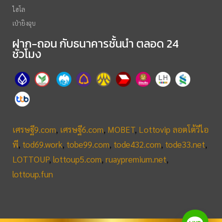
ไฮโล
เป่ายิงฉุบ
ฝาก-ถอน กับธนาคารชั้นนำ ตลอด 24
ชั่วโมง
เศรษฐี9.com
,
เศรษฐี6.com
,
MOBET
,
Lottovip ลอตโต้วีไอ
พี
,
tod69.work
,
tobe99.com
,
tode432.com
,
tode33.net
,
LOTTOUP
,
lottoup5.com
,
ruaypremium.net
,
lottoup.fun