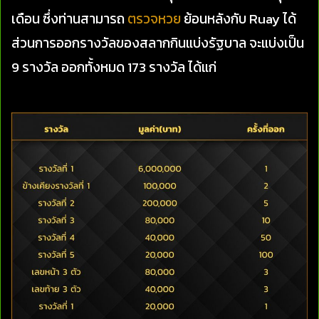
เดือน ซึ่งท่านสามารถ 
ตรวจหวย
 ย้อนหลังกับ Ruay ได้ 
ส่วนการออกรางวัลของสลากกินแบ่งรัฐบาล จะแบ่งเป็น 
9 รางวัล ออกทั้งหมด 173 รางวัล ได้แก่