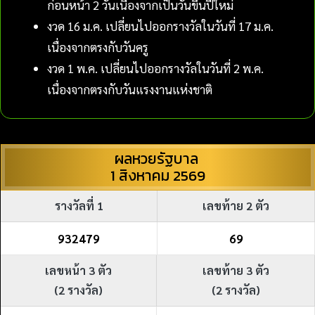
ก่อนหน้า 2 วันเนื่องจากเป็นวันขึ้นปีใหม่
งวด 16 ม.ค. เปลี่ยนไปออกรางวัลในวันที่ 17 ม.ค.
เนื่องจากตรงกับวันครู
งวด 1 พ.ค. เปลี่ยนไปออกรางวัลในวันที่ 2 พ.ค.
เนื่องจากตรงกับวันแรงงานแห่งชาติ
ผลหวยรัฐบาล
1 สิงหาคม 2569
รางวัลที่ 1
เลขท้าย 2 ตัว
932479
69
เลขหน้า 3 ตัว
เลขท้าย 3 ตัว
(2 รางวัล)
(2 รางวัล)