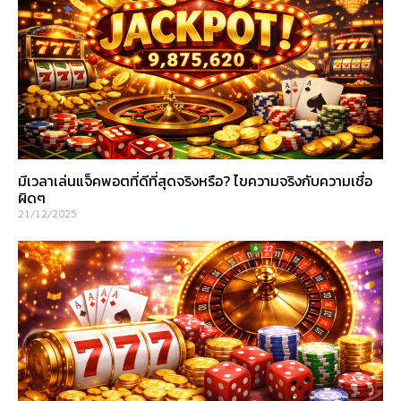
มีเวลาเล่นแจ็คพอตที่ดีที่สุดจริงหรือ? ไขความจริงกับความเชื่อ
ผิดๆ
21/12/2025