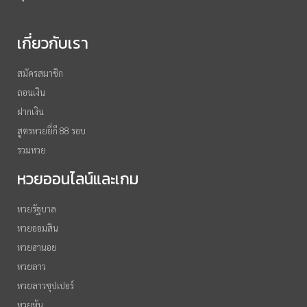
เกี่ยวกับเรา
สมัครสมาชิก
ถอนเงิน
ฝากเงิน
สูตรหวยยี่กี 88 รอบ
รวมหวย
หวยออนไลน์และเกม
หวยรัฐบาล
หวยออมสิน
หวยฮานอย
หวยลาว
หวยลาวซุปเปอร์
หวยหุ้น