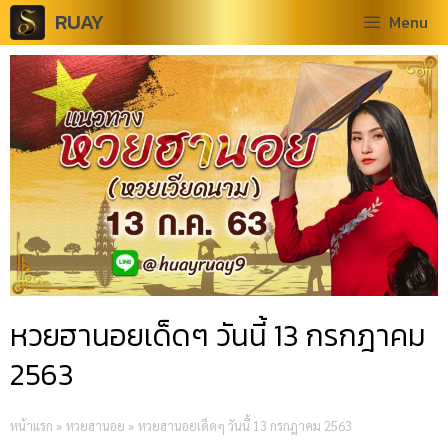
RUAY
Menu
หวยฮานอยเด็ดๆ วันนี้ 13 กรกฎาคม
2563
หน้าแรก
»
หวยฮานอย
»
หวยฮานอยเด็ดๆ วันนี้ 13 กรกฎาคม 2563