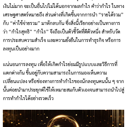
เงินไม่มาก จะเป็นอื่นไปไม่ได้นอกจากผลกำไร คำว่ากำไร ในทาง
เศรษฐศาสตร์หมายถึง ส่วนต่างที่เกิดขึ้นจากการนำ “รายได้รวม”
กับ “ค่าใช้จ่ายรวม” มาหักลบกัน ซึ่งสิ่งนี้เรียกอย่างเป็นทางการ
ว่า “กำไรสุทธิ” “กำไร” จึงถือเป็นตัวชี้วัดที่ดีตัวหนึ่ง สำหรับวัด
การประสบความสำเร็จ และความยั่งยืนในการทำธุรกิจ หรือการ
ลงทุนเป็นอย่างมาก
แน่นอนการลงทุน เพื่อให้เกิดกำไรย่อมมีรูปแบบและวิธีการที่
แตกต่างกัน ขึ้นอยู่กับความสามารถในการมองเห็นความ
เปลี่ยนแปลง หรือช่องทางการทำกำไรของนักลงทุนคนนั้น ๆ จาก
นั้นค่อยนำมาประยุกต์ใช้ให้เหมาะสมกับตัวเองจนสามารถนำไปสู่
การทำกำไรได้อย่างรวดเร็ว