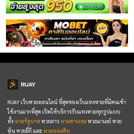
RUAY
RUAY เว็บหวยออนไลน์ ที่สุดของเว็บแทงหวยที่มีคนเข้า
ใช้งานมากที่สุด เปิดให้บริการรับแทงหวยทุกรูปแบบ
ทั้ง
หวยรัฐบาล
หวยลาว
หวยฮานอย
หวยมาเลย์ หวย
หุ้น หวยยี่กี และ
หวยออมสิน