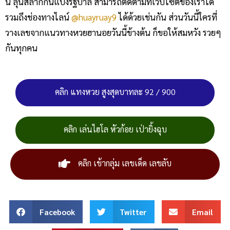
นี้ ลุ้นสลากกินแบ่งรัฐบาล สามารถติดตามที่เว็บไซต์ของเราได้
รวมถึงช่องทางไลน์
@huayruay9
ได้ด้วยเช่นกัน ส่วนวันนี้ใครที่
วางเลขจากแนวทางหวยฮานอยวันนี้ข้างต้น ก็ขอให้สมหวัง รวยๆ
กันทุกคน
คลิก แทงหวย สูงสุดบาทละ 92 / 900
คลิก เล่นไฮโล หัวก้อย เป่ายิ้งฉุบ
คลิก เข้ากลุ่ม เลขเด็ด เลขลับ
Facebook
Twitter
Email