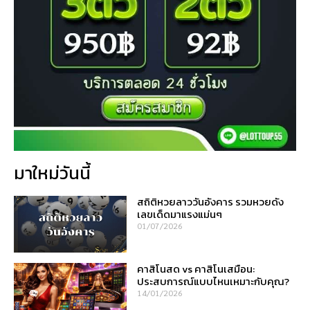
มาใหม่วันนี้
สถิติหวยลาววันอังคาร รวมหวยดัง
เลขเด็ดมาแรงแม่นๆ
01/07/2026
คาสิโนสด vs คาสิโนเสมือน:
ประสบการณ์แบบไหนเหมาะกับคุณ?
14/01/2026