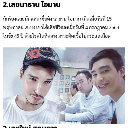
2.เลขนาธาน โอมาน
นักร้องและนักแสดงชื่อดัง นาธาน โอมาน เกิดเมื่อวันที่ 15
พฤษภาคม 2518 เขาได้เสียชีวิตลงเมื่อวันที่ 4 กรกฎาคม 2563
ในวัย 45 ปี ด้วยโรคโลหิตจาง ภาวะติดเชื้อในกระแสเลือด