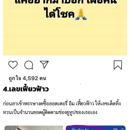
4.เลขเฟี้ยวฟ้าว
ก่อนลาเข้าพรรษางดซื้อลอตเตอรี่ อิม เฟี้ยวฟ้าว ให้เลขเด็ดทิ้ง
ทวนเป็นจำนวนยอดผู้ติดตามช่องยูทูปของเธอเอง