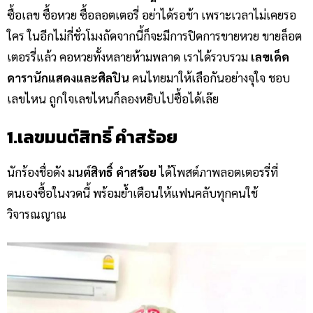
ซื้อเลข ซื้อหวย ซื้อลอตเตอรี่ อย่าได้รอช้า เพราะเวลาไม่เคยรอ
ใคร ในอีกไม่กี่ชั่วโมงถัดจากนี้ก็จะมีการปิดการขายหวย ขายล็อต
เตอรรี่แล้ว คอหวยทั้งหลายห้ามพลาด เราได้รวบรวม
เลขเด็ด
ดารานักแสดงและศิลปิน
คนไทยมาให้เลือกันอย่างจุใจ ชอบ
เลขไหน ถูกใจเลขไหนก็ลองหยิบไปซื้อได้เล๊ย
1.เลขมนต์สิทธิ์ คำสร้อย
นักร้องชื่อดัง ม
นต์สิทธิ์ คำสร้อย
ได้โพสต์ภาพลอตเตอรรี่ที่
ตนเองซื้อในงวดนี้ พร้อมย้ำเตือนให้แฟนคลับทุกคนใช้
วิจารณญาณ