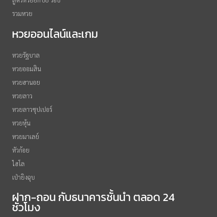
รวมหวย
หวยออนไลน์และเกม
หวยรัฐบาล
หวยออมสิน
หวยฮานอย
หวยลาว
หวยลาวซุปเปอร์
หวยหุ้น
หวยมาเลย์
หัวก้อย
ไฮโล
เป่ายิงฉุบ
ฝาก-ถอน กับธนาคารชั้นนำ ตลอด 24
ชั่วโมง