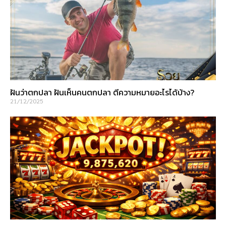
ฝันว่าตกปลา ฝันเห็นคนตกปลา ตีความหมายอะไรได้บ้าง?
21/12/2025