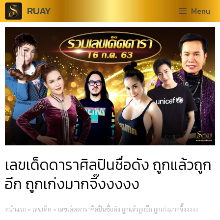
RUAY
Menu
เลขเด็ดดาราศิลปินชื่อดัง ถูกแล้วถูก
อีก ถูกเก่งมากจี๊งงงงง
หน้าแรก
»
เลขเด็ด
»
เลขเด็ดดาราศิลปินชื่อดัง ถูกแล้วถูกอีก ถูกเก่งมากจี๊งงงงง