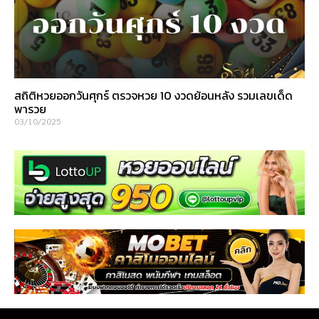
สถิติหวยออกวันศุกร์ ตรวจหวย 10 งวดย้อนหลัง รวมเลขเด็ด
พารวย
03/10/2025