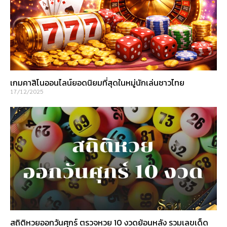
เกมคาสิโนออนไลน์ยอดนิยมที่สุดในหมู่นักเล่นชาวไทย
17/12/2025
สถิติหวยออกวันศุกร์ ตรวจหวย 10 งวดย้อนหลัง รวมเลขเด็ด