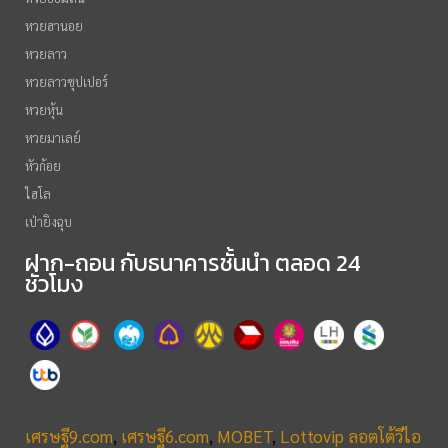
หวยฮานอย
หวยลาว
หวยลาวซุปเปอร์
หวยหุ้น
หวยมาเลย์
หัวก้อย
ไฮโล
เป่ายิงฉุบ
ฝาก-ถอน กับธนาคารชั้นนำ ตลอด 24
ชั่วโมง
เศรษฐี9.com
,
เศรษฐี6.com
,
MOBET
,
Lottovip ลอตโต้วีไอ