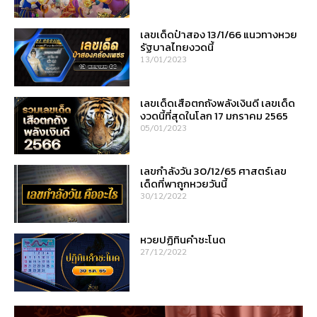
เลขเด็ดป๋าสอง 13/1/66 แนวทางหวย
รัฐบาลไทยงวดนี้
13/01/2023
เลขเด็ดเสือตกถังพลังเงินดี เลขเด็ด
งวดนี้ที่สุดในโลก 17 มกราคม 2565
05/01/2023
เลขกำลังวัน 30/12/65 ศาสตร์เลข
เด็ดที่พาถูกหวยวันนี้
30/12/2022
หวยปฏิทินคำชะโนด
27/12/2022