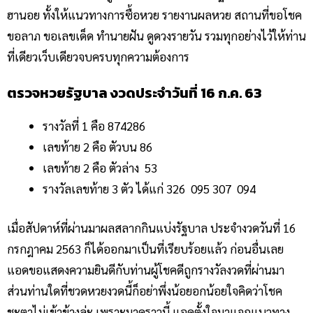
ฮานอย ทั้งให้แนวทางการซื้อหวย รายงานผลหวย สถานที่ขอโชค
ขอลาภ ขอเลขเด็ด ทำนายฝัน ดูดวงรายวัน รวมทุกอย่างไว้ให้ท่าน
ที่เดียวเว็บเดียวจบครบทุกความต้องการ
ตรวจหวยรัฐบาล งวดประจำวันที่ 16 ก.ค. 63
รางวัลที่ 1 คือ 874286
เลขท้าย 2 คือ ตัวบน 86
เลขท้าย 2 คือ ตัวล่าง 53
รางวัลเลขท้าย 3 ตัว ได้แก่ 326 095 307 094
เมื่อสัปดาห์ที่ผ่านมาผลสลากกินแบ่งรัฐบาล ประจำงวดวันที่ 16
กรกฎาคม 2563 ก็ได้ออกมาเป็นที่เรียบร้อยแล้ว ก่อนอื่นเลย
แอดขอแสดงความยินดีกับท่านผู้โชคดีถูกรางวัลงวดที่ผ่านมา
ส่วนท่านใดที่ชวดหวยงวดนี้ก็อย่าพึ่งน้อยอกน้อยใจคิดว่าโชค
ชะตาไม่เข้าข้างล่ะ เพราะมาคราวนี้ แอดตั้งใจมาแจกแนวทาง