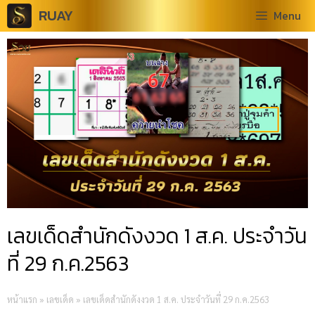
RUAY
Menu
เลขเด็ดสำนักดังงวด 1 ส.ค. ประจำวัน
ที่ 29 ก.ค.2563
หน้าแรก
»
เลขเด็ด
»
เลขเด็ดสำนักดังงวด 1 ส.ค. ประจำวันที่ 29 ก.ค.2563