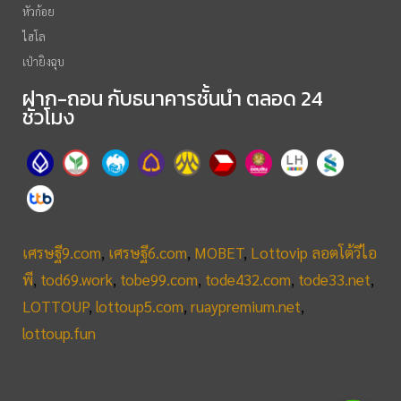
หัวก้อย
ไฮโล
เป่ายิงฉุบ
ฝาก-ถอน กับธนาคารชั้นนำ ตลอด 24
ชั่วโมง
เศรษฐี9.com
,
เศรษฐี6.com
,
MOBET
,
Lottovip ลอตโต้วีไอ
พี
,
tod69.work
,
tobe99.com
,
tode432.com
,
tode33.net
,
LOTTOUP
,
lottoup5.com
,
ruaypremium.net
,
lottoup.fun