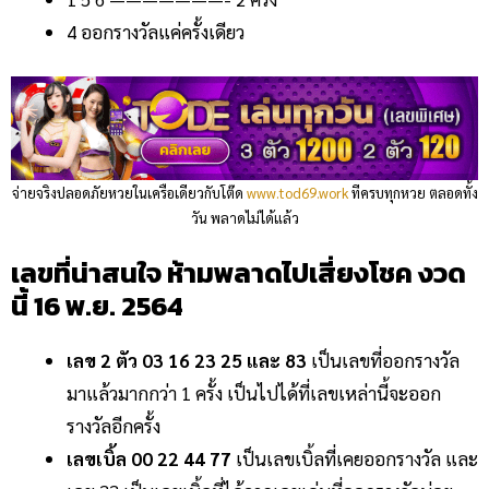
4 ออกรางวัลแค่ครั้งเดียว
จ่ายจริงปลอดภัยหวยในเครือเดียวกับโต๊ด
www.tod69.work
ทีครบทุกหวย ตลอดทั้ง
วัน พลาดไม่ได้แล้ว
เลขที่น่าสนใจ ห้ามพลาดไปเสี่ยงโชค งวด
นี้ 16 พ.ย. 2564
เลข 2 ตัว 03 16 23 25 และ 83
เป็นเลขที่ออกรางวัล
มาแล้วมากกว่า 1 ครั้ง เป็นไปได้ที่เลขเหล่านี้จะออก
รางวัลอีกครั้ง
เลขเบิ้ล 00 22 44 77
เป็นเลขเบิ้ลที่เคยออกรางวัล และ