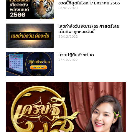
งวดนี้ที่สุดในโลก 17 มกราคม 2565
05/01/2023
เลขกำลังวัน 30/12/65 ศาสตร์เลข
เด็ดที่พาถูกหวยวันนี้
30/12/2022
หวยปฏิทินคำชะโนด
27/12/2022