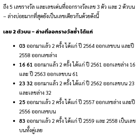
ถึง 5 เลขรางวัล และเลขเด่นที่ออกรางวัลเลข 3 ตัว และ 2 ตัวบน
– ล่างบ่อยมากที่สุดยังเป็นเลขเดียวกันด้วยดังนี้
เลข 2 ตัวบน – ล่างที่ออกรางวัลซ้ำ ได้แก่
03
ออกมาแล้ว 2 ครั้ง ได้แก่ ปี 2564 ออกเลขบน และปี
2558 ออกเลขล่าง
16 61
ออกมาแล้ว 2 ครั้ง ได้แก่ ปี 2561 ออกเลขล่าง 16
และ ปี 2563 ออกเลขบน 61
23 32
ออกมาแล้ว 2 ครั้ง ได้แก่ ปี 2562 ออกเลขบน 23
และเลขล่าง 32
25
ออกมาแล้ว 2 ครั้ง ได้แก่ ปี 2557 ออกเลขล่าง และปี
2556 ออกเลขบน
83
ออกมาแล้ว 2 ครั้ง ได้แก่ ปี 2559 และ 2558 เป็นเลข
บนทั้งคู่เลย