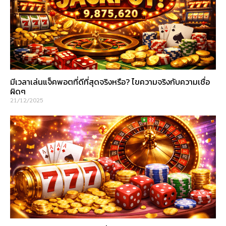
มีเวลาเล่นแจ็คพอตที่ดีที่สุดจริงหรือ? ไขความจริงกับความเชื่อ
ผิดๆ
21/12/2025