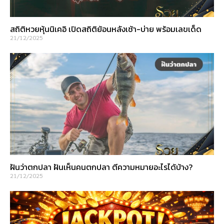
สถิติหวยหุ้นนิเคอิ เปิดสถิติย้อนหลังเช้า-บ่าย พร้อมเลขเด็ด
21/12/2025
ฝันว่าตกปลา ฝันเห็นคนตกปลา ตีความหมายอะไรได้บ้าง?
21/12/2025