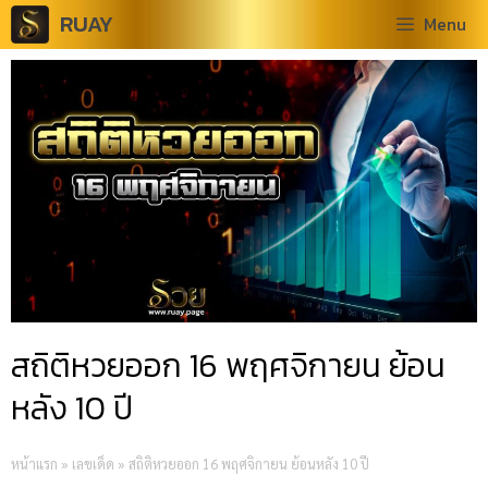
RUAY
Menu
สถิติหวยออก 16 พฤศจิกายน ย้อน
หลัง 10 ปี
หน้าแรก
»
เลขเด็ด
»
สถิติหวยออก 16 พฤศจิกายน ย้อนหลัง 10 ปี