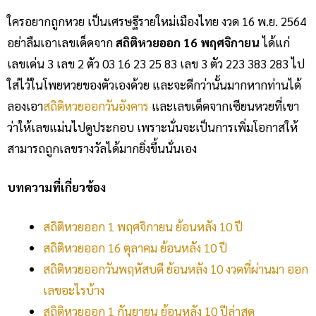
ใครอยากถูกหวย เป็นเศรษฐีรายใหม่เมืองไทย งวด 16 พ.ย. 2564
อย่าลืมเอาเลขเด็ดจาก
สถิติหวยออก 16 พฤศจิกายน
ได้แก่
เลขเด่น 3 เลข 2 ตัว 03 16 23 25 83 เลข 3 ตัว 223 383 283 ไป
ใส่ไว้ในโพยหวยของตัวเองด้วย และจะดีกว่านั้นมากหากท่านได้
ลองเอา
สถิติหวยออกวันอังคาร
และเลขเด็ดจากเซียนหวยที่เขา
ว่าให้เลขแม่นไปดูประกอบ เพราะนั่นจะเป็นการเพิ่มโอกาสให้
สามารถถูกเลขรางวัลได้มากยิ่งขึ้นนั่นเอง
บทความที่เกี่ยวข้อง
สถิติหวยออก 1 พฤศจิกายน ย้อนหลัง 10 ปี
สถิติหวยออก 16 ตุลาคม ย้อนหลัง 10 ปี
สถิติหวยออกวันพฤหัสบดี ย้อนหลัง 10 งวดที่ผ่านมา ออก
เลขอะไรบ้าง
สถิติหวยออก 1 กันยายน ย้อนหลัง 10 ปีล่าสุด