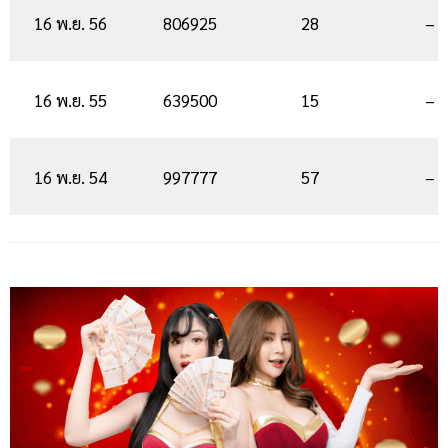
16 พ.ย. 56
806925
28
–
16 พ.ย. 55
639500
15
–
16 พ.ย. 54
997777
57
–