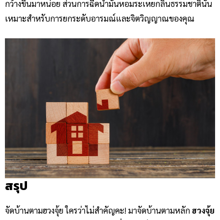
กว้างขึ้นมาหน่อย ส่วนการฉีดน้ำมันหอมระเหยกลิ่นธรรมชาตินั้น
เหมาะสำหรับการยกระดับอารมณ์และจิตวิญญาณของคุณ
สรุป
จัดบ้านตามฮวงจุ้ย ใครว่าไม่สำคัญคะ! มาจัดบ้านตามหลัก
ฮวงจุ้ย