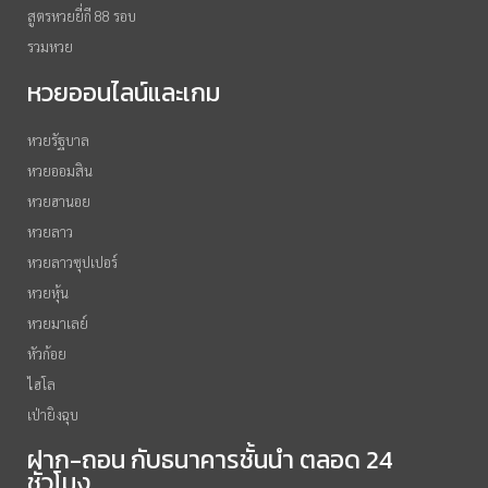
สูตรหวยยี่กี 88 รอบ
รวมหวย
หวยออนไลน์และเกม
หวยรัฐบาล
หวยออมสิน
หวยฮานอย
หวยลาว
หวยลาวซุปเปอร์
หวยหุ้น
หวยมาเลย์
หัวก้อย
ไฮโล
เป่ายิงฉุบ
ฝาก-ถอน กับธนาคารชั้นนำ ตลอด 24
ชั่วโมง