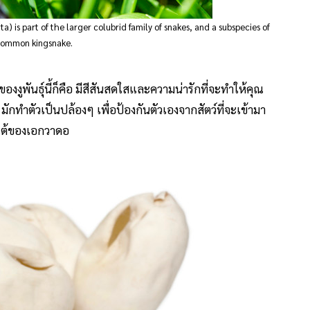
) is part of the larger colubrid family of snakes, and a subspecies of
common kingsnake.
ของงูพันธุ์นี้ก็คือ มีสีสันสดใสและความน่ารักที่จะทำให้คุณ
ทำตัวเป็นปล้องๆ เพื่อป้องกันตัวเองจากสัตว์ที่จะเข้ามา
ใต้ของเอกวาดอ