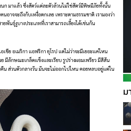
ก มาแล้ว ซึ่งสัตว์แต่ละตัวล้วนไม่ใช่สัตว์มีพิษมีภัยทั้งนั้น
คนอาจจะถึงกับเหงื่อตกเลย เพราะตามธรรมชาติ เรามองว่า
มีสายพันธุ์งูบางประเภทที่เราสามารถเลี้ยงได้เช่นกัน
ะเป็นเอเชีย อเมริกา แอฟริกา ยุโรป แต่ไม่ว่าจะมีเยอะแค่ไหน
วย มีลักษณะเกล็ดแข็งและเรียบ รูปร่างผอมเพรียว มีสีสัน
ืน ส่วนตัวกลางวัน มันจะไม่ออกไปไหน คอยหลบอยู่แต่ใน
มา