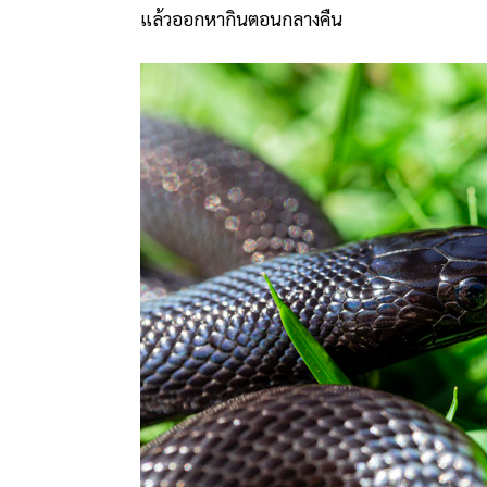
แล้วออกหากินตอนกลางคืน