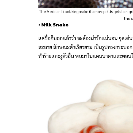
The Mexican black kingsnake (Lampropeltis getula nigrita
the 
• Milk Snake
แค่ชื่อก็บอกแล้วว่า จะต้องน่ารักแน่นอน จุดเด่น
ละลาย ลักษณะตัวเรียวยาม เป็นรูปทรงกระบอก มัก
ทำร้ายและงูตัวอื่น พบมาในแคนนาดาและตอน