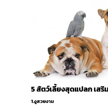
5 สัตว์เลี้ยงสุดแปลก เส
1.งูสวยงาม