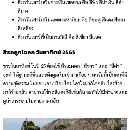
สีรถวันเสาร์เสริมการเงินโชคลาภ คือ สีฟ้า สีน้ำเงิน สีดำ
สีม่วง
สีรถวันเสาร์เสริมเมตตามหานิยม คือ สีชมพู สีแดง สีทอง
สีเหลือง
สีรถวันเสาร์ที่เป็นกาลกิณี คือ สีเขียว สีแสด
สีรถถูกโฉลก วันอาทิตย์ 2565
ชาววันอาทิตย์ ในปี 65 ต้องใช้ สีรถมงคล “สีขาว” และ “สีดำ”
จะทำให้ฐานะดีขึ้นและดึงดูดเงินเข้ามาเรื่อย ๆ คนวันนี้เป็นคนที่มี
ความยุติธรรม ไม่ชอบเอาเปรียบใคร ใครใจมาก็ใจกลับ ใครร้าย
มาก็ร้ายกลับ สามารถใช้รถสีแดงก็ดีเช่นกัน จะทำให้มีอำนาจและ
ดูน่าเกรงขามในสายตาคนอื่น