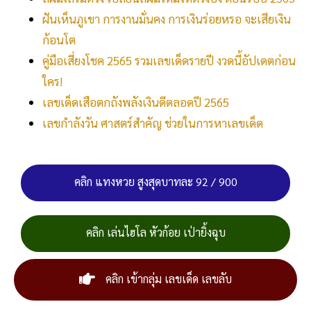
ฝันเห็นภูเขา การงานมั่นคง การเงินร่อยหรอ จะเสียเงิน
ก้อนโต
คู่มือเสี่ยงโชค 2565 รวมเลขเด็ดรายปี งวดนี้อัปเดตก่อน
ใคร!
เลขเด็ดเสือตกถังพลังเงินดีตลอดปี 2565
เลขกำลังวัน ศาสตร์สำคัญ ช่วยในการหาเลขเด็ด
คลิก แทงหวย สูงสุดบาทละ 92 / 900
คลิก เล่นไฮโล หัวก้อย เป่ายิ้งฉุบ
คลิก เข้ากลุ่ม เลขเด็ด เลขลับ