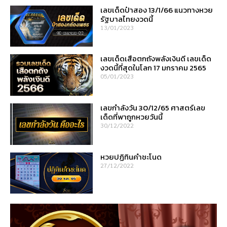
เลขเด็ดป๋าสอง 13/1/66 แนวทางหวย
รัฐบาลไทยงวดนี้
13/01/2023
เลขเด็ดเสือตกถังพลังเงินดี เลขเด็ด
งวดนี้ที่สุดในโลก 17 มกราคม 2565
05/01/2023
เลขกำลังวัน 30/12/65 ศาสตร์เลข
เด็ดที่พาถูกหวยวันนี้
30/12/2022
หวยปฏิทินคำชะโนด
27/12/2022