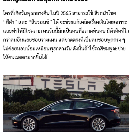
ใครที่เกิดวันพุธกลางคืน ในปี 2565 สามารถใช้ สีรถนำโชค
“สีดำ” และ “สีบรอนซ์” ได้ จะช่วยแก้เคล็ดเรื่องเงินโดยเฉพาะ
และทำให้มีโชคลาภ คนวันนี้มักเป็นคนที่ฉลาดทันคน มีหัวคิดที่ไว
กว่าคนอื่นและชอบวางแผน แต่ขาดตรงที่เป็นคนชอบพูดตรง ๆ
ไม่ค่อยนอบน้อมเหมือนพุธกลางวัน ดังนั้นถ้าใช้รถสีชมพูจะช่วย
ให้คนเมตตามากขึ้นได้