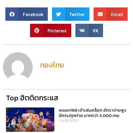
Facebook
Twitter
Email
Pinterest
VK
ทองไทย
Top ฮิตติดกระแส
moon168 เข้าเล่นสล็อต อัตราจ่ายสูง
มีครบทุกค่าย มากกว่า 3,000 เกม
14/06/2023