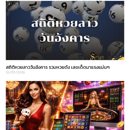
สถิติหวยลาววันอังคาร รวมหวยดัง เลขเด็ดมาแรงแม่นๆ
01/07/2026