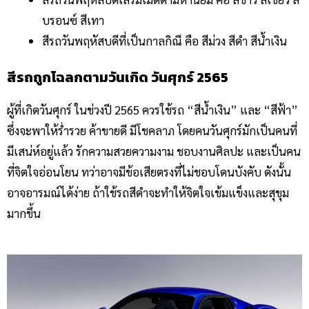
บรอนซ์ สีเทา
สีรถวันพฤหัสบดีที่เป็นกาลกิณี คือ สีม่วง สีดำ สีน้ำเงิน
สีรถถูกโฉลกตามวันเกิด วันศุกร์ 2565
ผู้ที่เกิดวันศุกร์ ในช่วงปี 2565 ควรใช้รถ “สีน้ำเงิน” และ “สีฟ้า”
ซึ่งจะพาให้ร่ำรวย ค้าขายดี มีโชคลาภ โดยคนวันศุกร์มักเป็นคนที่
มีเสน่ห์อยู่แล้ว รักความสวยความงาม ชอบงานศิลปะ และเป็นคน
ที่จิตใจอ่อนโยน ทว่าอาจมีข้อเสียตรงที่ไม่ชอบโดนบังคับ ดังนั้น
อาจอารมณ์ได้ง่าย ถ้าใช้รถสีดำจะทำให้จิตใจเข้มแข็งและสุขุม
มากขึ้น