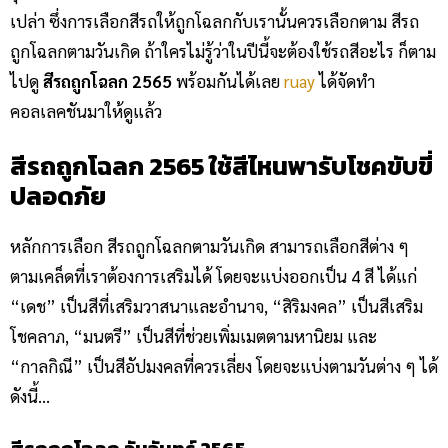
เปล่า ซึ่งการเลือกสีรถให้ถูกโฉลกกับเรานั้นควรเลือกตาม สีรถ
ถูกโฉลกตามวันเกิด ถ้าใครไม่รู้ว่าในปีนี้จะต้องใช้รถสีอะไร ก็ตาม
ไปดู
สีรถถูกโฉลก 2565
พร้อมกันได้เลย
ruay
ได้จัดทำ
คอลเลคชันมาให้ดูแล้ว
สีรถถูกโฉลก 2565 ใช้สีไหนพารับโชคขับขี่
ปลอดภัย
หลักการเลือก สีรถถูกโฉลกตามวันเกิด สามารถเลือกสีต่าง ๆ
ตามเคล็ดที่เราต้องการเสริมได้ โดยจะแบ่งออกเป็น 4 สี ได้แก่
“เดช” เป็นสีที่เสริมวาสนาและอำนาจ, “สิริมงคล” เป็นสีเสริม
โชคลาภ, “มนตรี” เป็นสีที่ช่วยเพิ่มเมตตามหานิยม และ
“กาลกิณี” เป็นสีอัปมงคลที่ควรเลี่ยง โดยจะแบ่งตามวันต่าง ๆ ได้
ดังนี้…