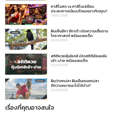
คาสิโนสด vs คาสิโนเสมือน:
ประสบการณ์แบบไหนเหมาะกับคุณ?
14/01/2026
ฝันเห็นอีกา อีกาดำ เปิดความเชื่อตาม
โหราศาสตร์ พร้อมเลขเด็ด
26/12/2025
สถิติหวยหุ้นนิเคอิ เปิดสถิติย้อนหลัง
เช้า-บ่าย พร้อมเลขเด็ด
21/12/2025
ฝันว่าตกปลา ฝันเห็นคนตกปลา
ตีความหมายอะไรได้บ้าง?
21/12/2025
เรื่องที่คุณอาจสนใจ