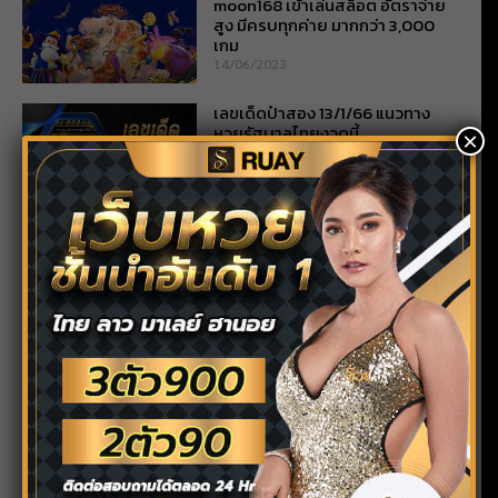
moon168 เข้าเล่นสล็อต อัตราจ่าย
สูง มีครบทุกค่าย มากกว่า 3,000
เกม
14/06/2023
เลขเด็ดป๋าสอง 13/1/66 แนวทาง
หวยรัฐบาลไทยงวดนี้
×
13/01/2023
เลขเด็ดเสือตกถังพลังเงินดี เลขเด็ด
งวดนี้ที่สุดในโลก 17 มกราคม 2565
05/01/2023
เลขกำลังวัน 30/12/65 ศาสตร์เลข
เด็ดที่พาถูกหวยวันนี้
30/12/2022
หวยปฏิทินคำชะโนด
27/12/2022