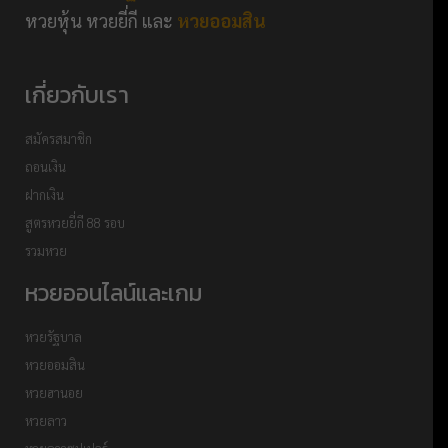
หวยหุ้น หวยยี่กี และ
หวยออมสิน
เกี่ยวกับเรา
สมัครสมาชิก
ถอนเงิน
ฝากเงิน
สูตรหวยยี่กี 88 รอบ
รวมหวย
หวยออนไลน์และเกม
หวยรัฐบาล
หวยออมสิน
หวยฮานอย
หวยลาว