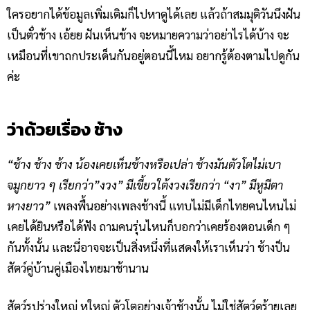
ใครอยากได้ข้อมูลเพิ่มเติมก็ไปหาดูได้เลย แล้วถ้าสมมุติวันนึงฝัน
เป็นตั๋วช้าง เอ้ยย ฝันเห็นช้าง จะหมายความว่าอย่าไรได้บ้าง จะ
เหมือนที่เขาถกประเด็นกันอยู่ตอนนี้ไหม อยากรู้ต้องตามไปดูกัน
ค่ะ
ว่าด้วยเรื่อง ช้าง
“ช้าง ช้าง ช้าง น้องเคยเห็นช้างหรือเปล่า ช้างมันตัวโตไม่เบา
จมูกยาว ๆ เรียกว่า”งวง” มีเขี้ยวใต้งวงเรียกว่า “งา” มีหูมีตา
หางยาว”
เพลงพื้นอย่างเพลงช้างนี้ แทบไม่มีเด็กไทยคนไหนไม่
เคยได้ยินหรือได้ฟัง ถามคนรุ่นไหนก็บอกว่าเคยร้องตอนเด็ก ๆ
กันทั้งนั้น และนี่อาจจะเป็นสิ่งหนึ่งที่แสดงให้เราเห็นว่า ช้างป็น
สัตว์คู่บ้านคู่เมืองไทยมาช้านาน
สัตว์รูปร่างใหญ่ หูใหญ่ ตัวโตอย่างเจ้าช้างนั้น ไม่ใช่สัตว์ดุร้ายเลย