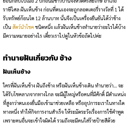
ย้อนกลับไปเมื่อ 2 ปีก่อนมีชาวบ้านจังหวัดศรีสะเกษ อำเภอ
ราษีไศล ฝันเห็นช้าง ก่อนที่ตนเองจะถูกลอตเตอรี่รางวัลที่ 1 ได้
รับทรัพย์ก้อนโต 12 ล้านบาท นั่นจึงเป็นเครื่องยืนยันได้ว่าช้าง
เป็น
สัตว์นำโชค
ชนิดหนึ่ง แล้วฝันเห็นช้างทำนายว่าอะไรได้บ้าง
มีความหมายอย่างไร เดี๋ยวเราไปดูในหัวข้อถัดไปค่ะ
ทำนายฝันเกี่ยวกับ ช้าง
ฝันเห็นช้าง
ใครที่ฝันเห็นช้าง ฝันถึงช้าง หรือฝันเห็นช้างเดิน ทำนายว่า… จะ
ได้รับโชคลาภจากทางไกล จะมีผู้ใหญ่หรือคนที่มีศักดิ์ มีตำแหน่ง
ที่สูงกว่าตนเองยื่นมือเข้ามาช่วยเหลือ หรืออุปการะเราในทางใด
ทางหนึ่ง ทำให้กิจการงานสำเร็จ ให้ระมัดระวังเรื่องการใช้คำพูด
เพราะคนอื่นจะเข้าใจผิดได้ รวมถึงจะมีคนใส่ร้ายป้ายสีด้วย