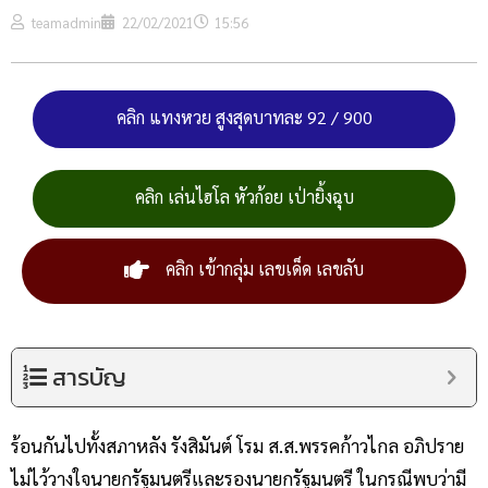
teamadmin
22/02/2021
15:56
คลิก แทงหวย สูงสุดบาทละ 92 / 900
คลิก เล่นไฮโล หัวก้อย เป่ายิ้งฉุบ
คลิก เข้ากลุ่ม เลขเด็ด เลขลับ
สารบัญ
ร้อนกันไปทั้งสภาหลัง รังสิมันต์ โรม ส.ส.พรรคก้าวไกล อภิปราย
ไม่ไว้วางใจนายกรัฐมนตรีและรองนายกรัฐมนตรี ในกรณีพบว่ามี