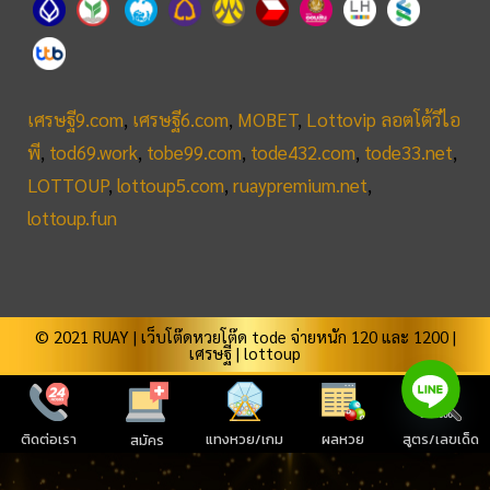
เศรษฐี9.com
,
เศรษฐี6.com
,
MOBET
,
Lottovip ลอตโต้วีไอ
พี
,
tod69.work
,
tobe99.com
,
tode432.com
,
tode33.net
,
LOTTOUP
,
lottoup5.com
,
ruaypremium.net
,
lottoup.fun
© 2021 RUAY |
เว็บโต๊ดหวยโต๊ด tode จ่ายหนัก 120 และ 1200
|
เศรษฐี
|
lottoup
ติดต่อเรา
ผลหวย
สูตร/เลขเด็ด
แทงหวย/เกม
สมัคร