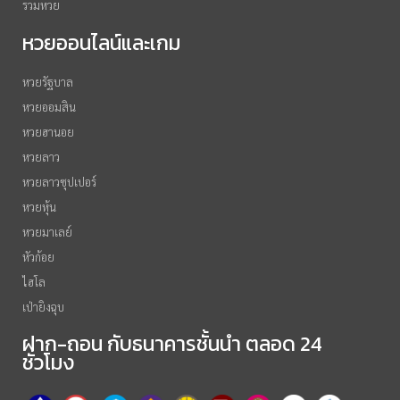
รวมหวย
หวยออนไลน์และเกม
หวยรัฐบาล
หวยออมสิน
หวยฮานอย
หวยลาว
หวยลาวซุปเปอร์
หวยหุ้น
หวยมาเลย์
หัวก้อย
ไฮโล
เป่ายิงฉุบ
ฝาก-ถอน กับธนาคารชั้นนำ ตลอด 24
ชั่วโมง