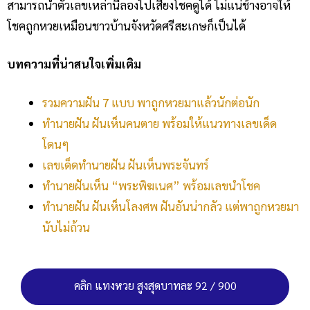
สามารถนำตัวเลขเหล่านี้ลองไปเสี่ยงโชคดูได้ ไม่แน่ช้างอาจให้
โชคถูกหวยเหมือนชาวบ้านจังหวัดศรีสะเกษก็เป็นได้
บทความที่น่าสนใจเพิ่มเติม
รวมความฝัน 7 แบบ พาถูกหวยมาแล้วนักต่อนัก
ทำนายฝัน ฝันเห็นคนตาย พร้อมให้แนวทางเลขเด็ด
โดนๆ
เลขเด็ดทำนายฝัน ฝันเห็นพระจันทร์
ทำนายฝันเห็น “พระพิฆเนศ” พร้อมเลขนำโชค
ทำนายฝัน ฝันเห็นโลงศพ ฝันอันน่ากลัว แต่พาถูกหวยมา
นับไม่ถ้วน
คลิก แทงหวย สูงสุดบาทละ 92 / 900