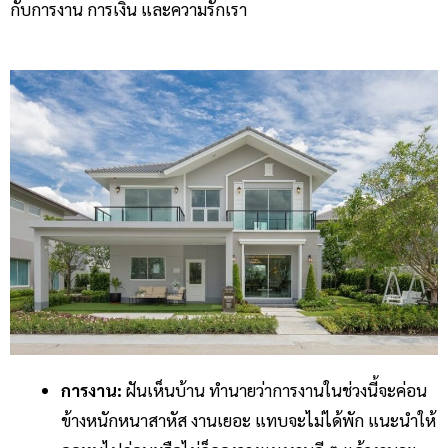
กับการงาน การเงิน และความรักเรา
การงาน:
ฝันเห็นบ้าน ทำนายว่าการงานในช่วงนี้จะค่อน
ข้างหนักหนาสาหัส งานเยอะ แทบจะไม่ได้พัก แนะนำให้