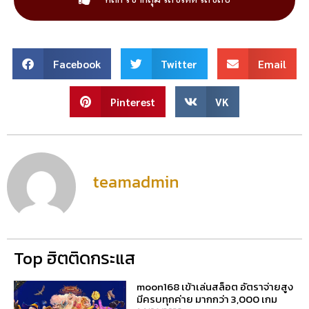
Facebook
Twitter
Email
Pinterest
VK
teamadmin
Top ฮิตติดกระแส
moon168 เข้าเล่นสล็อต อัตราจ่ายสูง
มีครบทุกค่าย มากกว่า 3,000 เกม