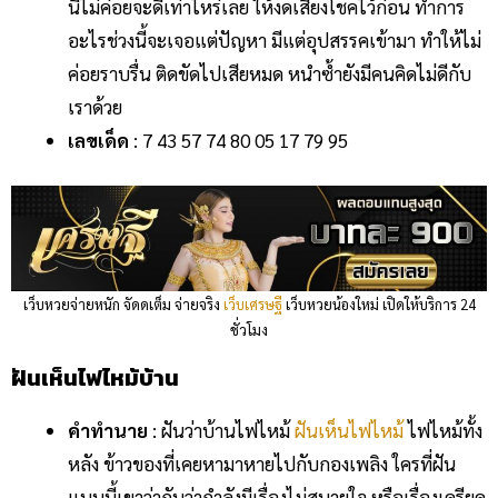
นี้ไม่ค่อยจะดีเท่าไหร่เลย ให้งดเสี่ยงโชคไว้ก่อน ทำการ
อะไรช่วงนี้จะเจอแต่ปัญหา มีแต่อุปสรรคเข้ามา ทำให้ไม่
ค่อยราบรื่น ติดขัดไปเสียหมด หนำซ้ำยังมีคนคิดไม่ดีกับ
เราด้วย
เลขเด็ด
: 7 43 57 74 80 05 17 79 95
เว็บหวยจ่ายหนัก จัดดเต็ม จ่ายจริง
เว็บเศรษฐี
เว็บหวยน้องใหม่ เปิดให้บริการ 24
ชั่วโมง
ฝันเห็นไฟไหม้บ้าน
คำทำนาย
: ฝันว่าบ้านไฟไหม้
ฝันเห็นไฟไหม้
ไฟไหม้ทั้ง
หลัง ข้าวของที่เคยหามาหายไปกับกองเพลิง ใครที่ฝัน
แบบนี้เขาว่ากันว่ากำลังมีเรื่องไม่สบายใจ หรือเรื่องเครียด