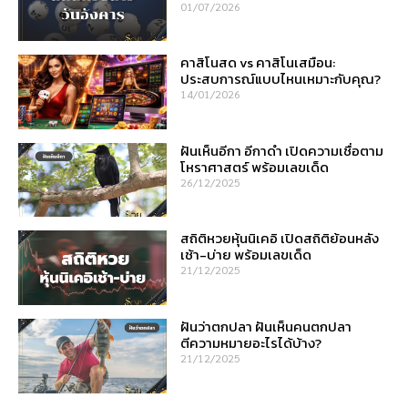
01/07/2026
คาสิโนสด vs คาสิโนเสมือน:
ประสบการณ์แบบไหนเหมาะกับคุณ?
14/01/2026
ฝันเห็นอีกา อีกาดำ เปิดความเชื่อตาม
โหราศาสตร์ พร้อมเลขเด็ด
26/12/2025
สถิติหวยหุ้นนิเคอิ เปิดสถิติย้อนหลัง
เช้า-บ่าย พร้อมเลขเด็ด
21/12/2025
ฝันว่าตกปลา ฝันเห็นคนตกปลา
ตีความหมายอะไรได้บ้าง?
21/12/2025