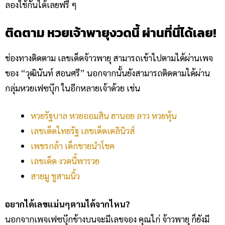
ลองใช้กันได้เลยฟรี ๆ
ติดตาม หวยเจ้าพายุงวดนี้ ผ่านที่นี่ได้เลย!
ช่องทางติดตาม เลขเด็ดจ้าวพายุ สามารถเข้าไปตามได้ผ่านเพจ
ของ “วุฒินันท์ สอนศรี” นอกจากนั้นยังสามารถติดตามได้ผ่าน
กลุ่มหวยเฟซบุ๊ก ในอีกหลายเจ้าด้วย เช่น
หวยรัฐบาล หวยออมสิน ฮานอย ลาว หวยหุ้น
เลขเด็ดไทยรัฐ เลขเด็ดเดลินิวส์
เพชรกล้า เด็กชายนำโชค
เลขเด็ด งวดนี้พารวย
สายมู ชูสามนิ้ว
อยากได้เลขแม่นๆตามได้จากไหน?
นอกจากเพจเฟซบุ๊กข้างบนจะมีเลขจอง คุณไก่ จ้าวพายุ ก็ยังมี