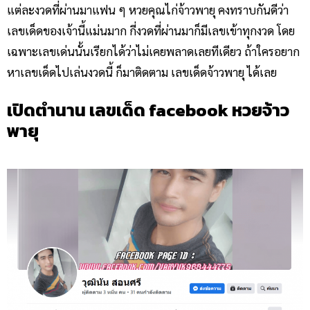
แต่ละงวดที่ผ่านมาแฟน ๆ หวยคุณไก่จ้าวพายุ คงทราบกันดีว่า
เลขเด็ดของเจ้านี้แม่นมาก กี่งวดที่ผ่านมาก็มีเลขเข้าทุกงวด โดย
เฉพาะเลขเด่นนั้นเรียกได้ว่าไม่เคยพลาดเลยทีเดียว ถ้าใครอยาก
หาเลขเด็ดไปเล่นงวดนี้ ก็มาติดตาม เลขเด็ดจ้าวพายุ ได้เลย
เปิดตำนาน เลขเด็ด facebook หวยจ้าว
พายุ