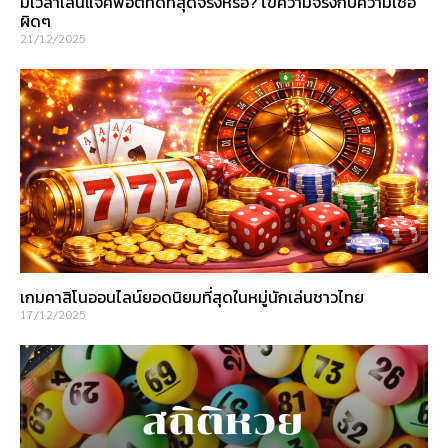
มีเวลาเล่นแจ็คพอตที่ดีที่สุดจริงหรือ? ไขความจริงกับความเชื่อ
ผิดๆ
21/12/2025
เกมคาสิโนออนไลน์ยอดนิยมที่สุดในหมู่นักเล่นชาวไทย
17/12/2025