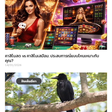
คาสิโนสด vs คาสิโนเสมือน: ประสบการณ์แบบไหนเหมาะกับ
คุณ?
14/01/2026