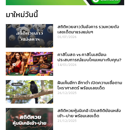
มาใหม่วันนี้
สถิติหวยลาววันอังคาร รวมหวยดัง
เลขเด็ดมาแรงแม่นๆ
01/07/2026
คาสิโนสด vs คาสิโนเสมือน:
ประสบการณ์แบบไหนเหมาะกับคุณ?
14/01/2026
ฝันเห็นอีกา อีกาดำ เปิดความเชื่อตาม
โหราศาสตร์ พร้อมเลขเด็ด
26/12/2025
สถิติหวยหุ้นนิเคอิ เปิดสถิติย้อนหลัง
เช้า-บ่าย พร้อมเลขเด็ด
21/12/2025