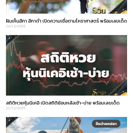
ฝันเห็นอีกา อีกาดำ เปิดความเชื่อตามโหราศาสตร์ พร้อมเลขเด็ด
26/12/2025
สถิติหวยหุ้นนิเคอิ เปิดสถิติย้อนหลังเช้า-บ่าย พร้อมเลขเด็ด
21/12/2025