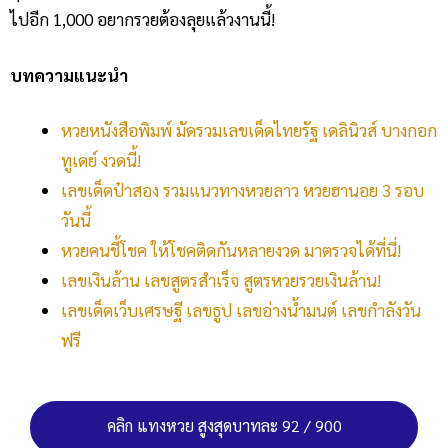
ไปอีก 1,000 อยากรวยต้องลุยแล้วงานนี้!
บทความแนะนำ
หวยหนังสือพิมพ์ มัดรวมเลขเด็ดไทยรัฐ เดลินิวส์ บางกอก
ทูเดย์ งวดนี้!
เลขเด็ดป๋าสอง รวมแนวทางหวยลาว หวยฮานอย 3 รอบ
วันนี้
หวยคนชี้โชค ให้โชคติดกันหลายงวด มาตรวจได้ที่นี่!
เลขเงินล้าน เลขสูตรสำเร็จ สูตรหวยรวยเงินล้าน!
เลขเด็ดเว็บเศรษฐี เลขธูป เลขอ่างน้ำมนต์ เลขกำลังวัน
ฟรี
คลิก แทงหวย สูงสุดบาทละ 92 / 900