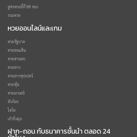
สูตรหวยยี่กี 88 รอบ
รวมหวย
หวยออนไลน์และเกม
หวยรัฐบาล
หวยออมสิน
หวยฮานอย
หวยลาว
หวยลาวซุปเปอร์
หวยหุ้น
หวยมาเลย์
หัวก้อย
ไฮโล
เป่ายิงฉุบ
ฝาก-ถอน กับธนาคารชั้นนำ ตลอด 24