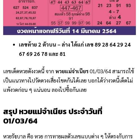
เลขท้าย 2 ตัวบน – ล่าง ได้แก่ เลข 89 28 64 29 24
67 69 26 78 และ 81
เลขเด็ดหวยดังงวดนี้ จาก
หวยแม่จำเนียร
01/03/64 สามารถใช้
เป็นแนวทางไปวัดดวงเสี่ยงโชคกันได้เลย บอกได้ว่างวดนี้เด็ดไม่
แพ้งวดก่อน ๆ แน่นอน ลองไปซื้อกันเลย
สรุป
หวยแม่จำเนียร
ประจำวันที่
01/03/64
หวยรัฐบาล คือ หวย การทายผลตัวเลขแบบต่าง ๆ ให้ตรงกับการ