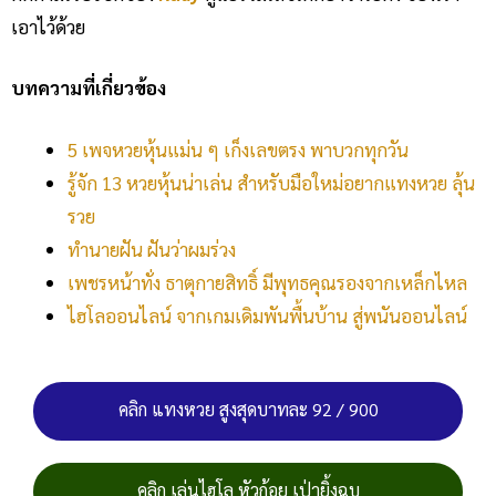
เอาไว้ด้วย
บทความที่เกี่ยวข้อง
5 เพจหวยหุ้นแม่น ๆ เก็งเลขตรง พาบวกทุกวัน
รู้จัก 13 หวยหุ้นน่าเล่น สำหรับมือใหม่อยากแทงหวย ลุ้น
รวย
ทำนายฝัน ฝันว่าผมร่วง
เพชรหน้าทั่ง ธาตุกายสิทธิ์ มีพุทธคุณรองจากเหล็กไหล
ไฮโลออนไลน์ จากเกมเดิมพันพื้นบ้าน สู่พนันออนไลน์
คลิก แทงหวย สูงสุดบาทละ 92 / 900
คลิก เล่นไฮโล หัวก้อย เป่ายิ้งฉุบ