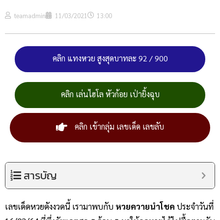
teamadmin
11/03/2021
13:00
คลิก แทงหวย สูงสุดบาทละ 92 / 900
คลิก เล่นไฮโล หัวก้อย เป่ายิ้งฉุบ
คลิก เข้ากลุ่ม เลขเด็ด เลขลับ
สารบัญ
เลขเด็ดหวยดังงวดนี้ เรามาพบกับ
หวยควายนำโชค
ประจำวันที่