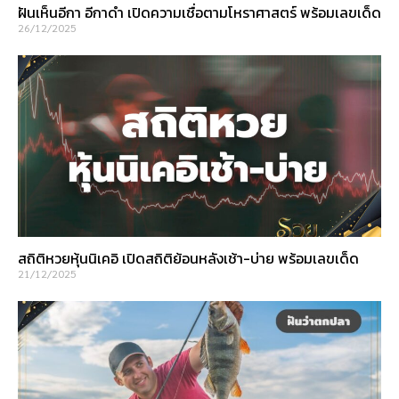
ฝันเห็นอีกา อีกาดำ เปิดความเชื่อตามโหราศาสตร์ พร้อมเลขเด็ด
26/12/2025
สถิติหวยหุ้นนิเคอิ เปิดสถิติย้อนหลังเช้า-บ่าย พร้อมเลขเด็ด
21/12/2025