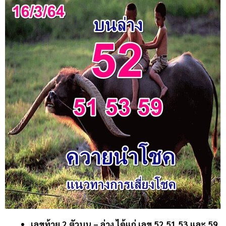
เลขท้าย 2 ตัวบน – ล่าง ได้แก่ เลข 52 51 53 และ 59