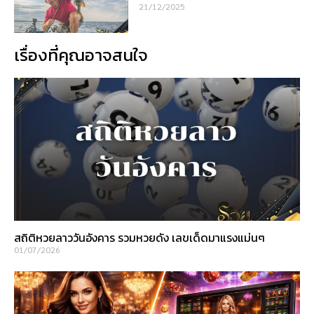
21/12/2025
เรื่องที่คุณอาจสนใจ
สถิติหวยลาววันอังคาร รวมหวยดัง เลขเด็ดมาแรงแม่นๆ
01/07/2026