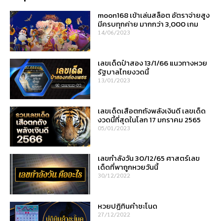
moon168 เข้าเล่นสล็อต อัตราจ่ายสูง
มีครบทุกค่าย มากกว่า 3,000 เกม
14/06/2023
เลขเด็ดป๋าสอง 13/1/66 แนวทางหวย
รัฐบาลไทยงวดนี้
13/01/2023
เลขเด็ดเสือตกถังพลังเงินดี เลขเด็ด
งวดนี้ที่สุดในโลก 17 มกราคม 2565
05/01/2023
เลขกำลังวัน 30/12/65 ศาสตร์เลข
เด็ดที่พาถูกหวยวันนี้
30/12/2022
หวยปฏิทินคำชะโนด
27/12/2022