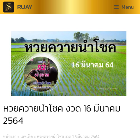
RUAY
Menu
หวยควายนำโชค งวด 16 มีนาคม
2564
หน้าแรก
»
เลขเด็ด
»
หวยควายนำโชค งวด 16 มีนาคม 2564