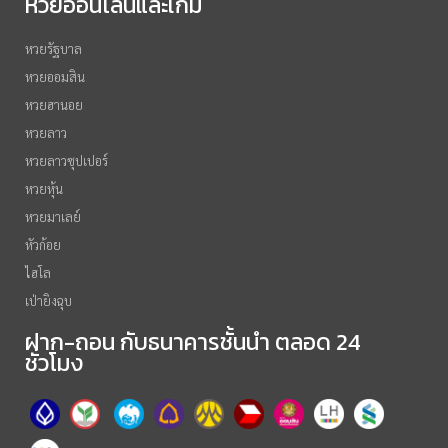
หวยออนไลน์และเกม
หวยรัฐบาล
หวยออมสิน
หวยฮานอย
หวยลาว
หวยลาวซุปเปอร์
หวยหุ้น
หวยมาเลย์
หัวก้อย
ไฮโล
เป่ายิงฉุบ
ฝาก-ถอน กับธนาคารชั้นนำ ตลอด 24
ชั่วโมง