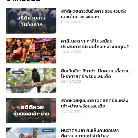
สถิติหวยลาววันอังคาร รวมหวยดัง
เลขเด็ดมาแรงแม่นๆ
01/07/2026
คาสิโนสด vs คาสิโนเสมือน:
ประสบการณ์แบบไหนเหมาะกับคุณ?
14/01/2026
ฝันเห็นอีกา อีกาดำ เปิดความเชื่อตาม
โหราศาสตร์ พร้อมเลขเด็ด
26/12/2025
สถิติหวยหุ้นนิเคอิ เปิดสถิติย้อนหลัง
เช้า-บ่าย พร้อมเลขเด็ด
21/12/2025
ฝันว่าตกปลา ฝันเห็นคนตกปลา
ตีความหมายอะไรได้บ้าง?