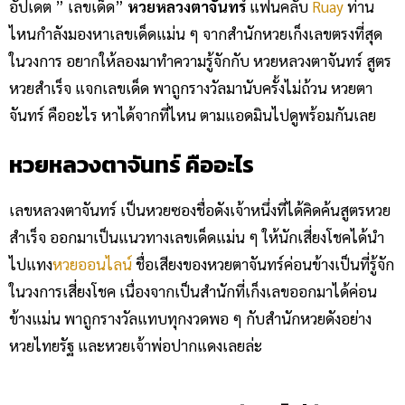
อัปเดต ” เลขเด็ด”
หวยหลวงตาจันทร์
แฟนคลับ
Ruay
ท่าน
ไหนกำลังมองหาเลขเด็ดแม่น ๆ จากสำนักหวยเก็งเลขตรงที่สุด
ในวงการ อยากให้ลองมาทำความรู้จักกับ หวยหลวงตาจันทร์ สูตร
หวยสำเร็จ แจกเลขเด็ด พาถูกรางวัลมานับครั้งไม่ถ้วน หวยตา
จันทร์ คืออะไร หาได้จากที่ไหน ตามแอดมินไปดูพร้อมกันเลย
หวยหลวงตาจันทร์ คืออะไร
เลขหลวงตาจันทร์ เป็นหวยซองชื่อดังเจ้าหนึ่งที่ได้คิดค้นสูตรหวย
สำเร็จ ออกมาเป็นแนวทางเลขเด็ดแม่น ๆ ให้นักเสี่ยงโชคได้นำ
ไปแทง
หวยออนไลน์
ชื่อเสียงของหวยตาจันทร์ค่อนข้างเป็นที่รู้จัก
ในวงการเสี่ยงโชค เนื่องจากเป็นสำนักที่เก็งเลขออกมาได้ค่อน
ข้างแม่น พาถูกรางวัลแทบทุกงวดพอ ๆ กับสำนักหวยดังอย่าง
หวยไทยรัฐ และหวยเจ้าพ่อปากแดงเลยล่ะ