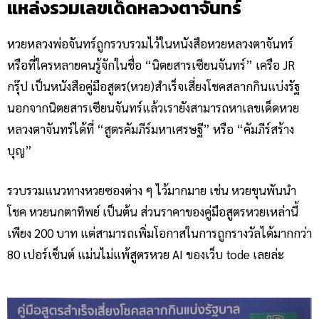
แหล่งรวมเลขเด็ดหลวงตาจันทร์
หวยหลวงพ่อจันทร์ถูกรวบรวมไว้ในหนังสือหวยหลวงตาจันทร์
หรือที่ใครหลายคนรู้จักในชื่อ “นิตยสารเซียนจันทร์” เครือ JR
กรุ๊ป เป็นหนังสือคู่มือสูตร(หวย)สำเร็จเสี่ยงโชคสลากกินแบ่งรัฐ
นอกจากนิตยสารเซียนจันทร์แล้วเรายังสามารถหาเลขเด็ดหวย
หลวงตาจันทร์ได้ที่ “สูตรคัมภีร์มหาเศรษฐี” หรือ “คัมภีร์สร้าง
บุญ”
รวบรวมแนวทางหวยซองต่าง ๆ ไว้มากมาย เช่น หวยขุนพันนำ
โชค หวยนกตาทิพย์ เป็นต้น ส่วนราคาของคู่มือสูตรหวยเหล่านี้
เพียง 200 บาท แต่สามารถเพิ่มโอกาสในการถูกรางวัลได้มากกว่า
80 เปอร์เซ็นต์ แม่นไม่แพ้สูตรหวย AI ของเว็บ tode เลยล่ะ