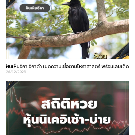
ฝันเห็นอีกา อีกาดำ เปิดความเชื่อตามโหราศาสตร์ พร้อมเลขเด็ด
26/12/2025