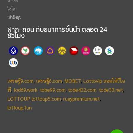
หัวก้อย
ไฮโล
เป่ายิงฉุบ
ฝาก-ถอน กับธนาคารชั้นนำ ตลอด 24
ชั่วโมง
เศรษฐี9.com
,
เศรษฐี6.com
,
MOBET
,
Lottovip ลอตโต้วีไอ
พี
,
tod69.work
,
tobe99.com
,
tode432.com
,
tode33.net
,
LOTTOUP
,
lottoup5.com
,
ruaypremium.net
,
lottoup.fun