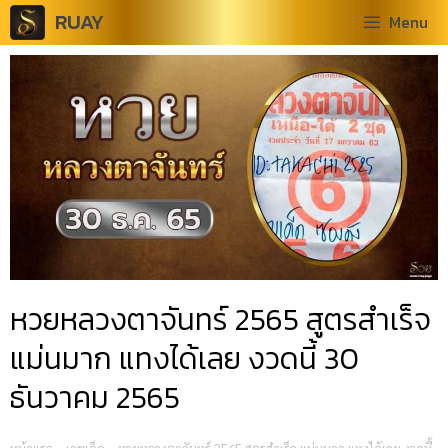
RUAY
Menu
หวยหลวงตาจันทร์ 2565 สูตรสำเร็จ
แม่นมาก แทงได้เลย งวดนี้ 30
ธันวาคม 2565