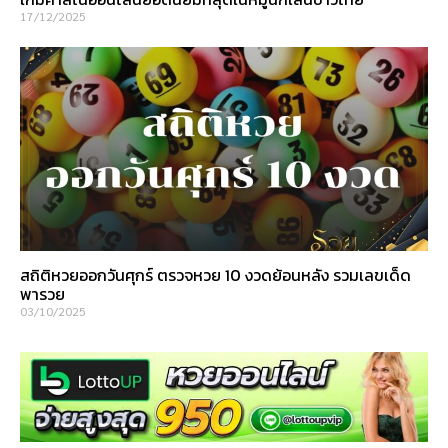
17/12/2025
สถิติหวยออกวันศุกร์ ตรวจหวย 10 งวดย้อนหลัง รวมเลขเด็ด
พารวย
03/10/2025