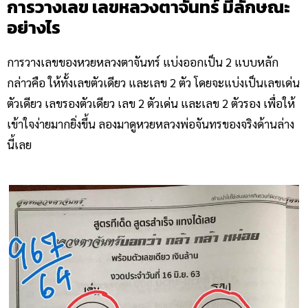
การวางเลข เลขหลวงตาจันทร์ มีลักษณะ
อย่างไร
การวางเลขของหวยหลวงตาจันทร์ แบ่งออกเป็น 2 แบบหลัก
กล่าวคือ ให้ทั้งเลขตัวเดียว และเลข 2 ตัว โดยจะแบ่งเป็นเลขเด่น
ตัวเดียว เลขรองตัวเดียว เลข 2 ตัวเด่น และเลข 2 ตัวรอง เพื่อให้
เข้าใจง่ายมากยิ่งขึ้น ลองมาดูหวยหลวงพ่อจันทรของจริงด้านล่าง
นี้เลย