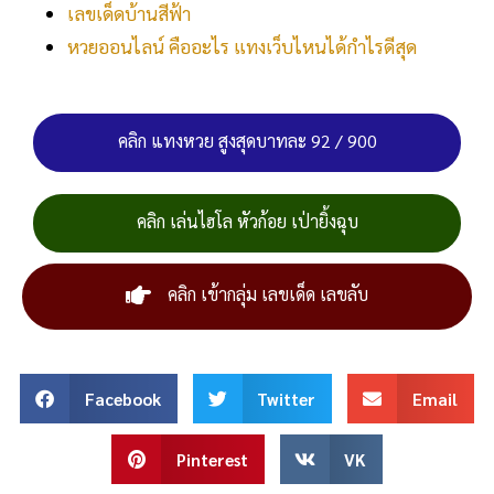
เลขเด็ดบ้านสีฟ้า
หวยออนไลน์ คืออะไร แทงเว็บไหนได้กำไรดีสุด
คลิก แทงหวย สูงสุดบาทละ 92 / 900
คลิก เล่นไฮโล หัวก้อย เป่ายิ้งฉุบ
คลิก เข้ากลุ่ม เลขเด็ด เลขลับ
Facebook
Twitter
Email
Pinterest
VK