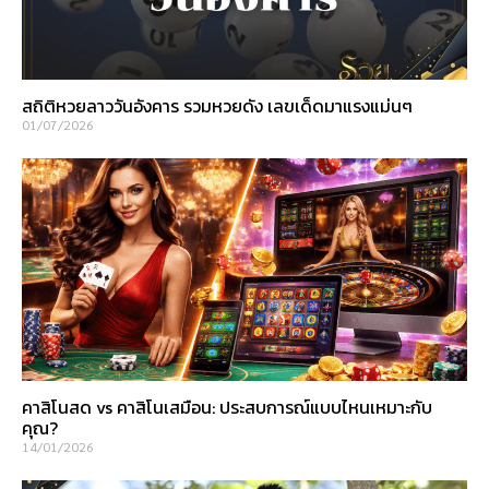
สถิติหวยลาววันอังคาร รวมหวยดัง เลขเด็ดมาแรงแม่นๆ
01/07/2026
คาสิโนสด vs คาสิโนเสมือน: ประสบการณ์แบบไหนเหมาะกับ
คุณ?
14/01/2026