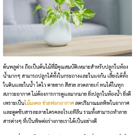
ต้นพลูด่าง ถือเป็นต้นไม้ที่มีคุณสมบัติเหมาะสำหรับปลูกในห้อง
น้ำมากๆ สามารถปลูกได้ทั้งในกระถางและในแจกัน เลี้ยงได้ทั้ง
ในดินและในน้ำ โตไว ตายยาก สีสวย ลวดลายเก๋ ทนได้ในทุก
สภาวะอากาศ ไม่ต้องการการดูแลมากมาย ยิ่งปลูกในห้องน้ำ ยิ่งดี
เพราะเป็น
ไม้มงคล ช่วยฟอกอากาศ
ลดปริมาณมลพิษในอากาศ
และดูดซับสารละลายไตรคลอโรเอทีลีน รวมทั้งสามารถทำลาย
สารต่างๆ ที่เป็นพิษต่อร่างกายเราได้เป็นอย่างดี