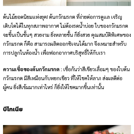
ต้นไม้ยอดนิยมแห่งยุค! ต้นกวักมรกต ที่ง่ายต่อการดูแล เจริญ
เติบโตได้ในทุกสภาพอากาศ ไม่ต้องรดน้ำบ่อย ใบของกวักมรกต
จะขึ้นเป็นชั้นๆ สวยงาม ยิ่งหลายชั้น ก็ยิ่งสวย คุณสมบัติพิเศษของ
กวักมรกต ก็คือ สามารถผลิตออกซิเจนได้มาก จึงเหมาะสำหรับ
การปลูกในห้องน้ำ เพื่อฟอกอากาศบริสุทธิ์ให้กับเรา
ความเชื่อของต้นกวักมรกต
: เชื่อกันว่าสีเขียวเลื่อมๆ ของใบต้น
กวักมรกต มีสีเหมือนกับหยกเขียว ที่ให้โชคให้ลาภ ส่งผลดีต่อ
ผู้คน ยิ่งสีเข้มมากเท่าไหร่ ก็ยิ่งให้โชคมากขึ้นเท่านั้น
บีโกเนีย