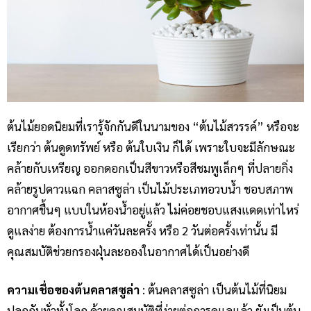
ต้นไม้ยอดนิยมที่เรารู้จักกันดีในนามของ “ต้นไม้สวรรค์” หรือจะ
เรียกว่า ต้นดูดทรัพย์ หรือ ต้นใบเงิน ก็ได้ เพราะใบจะมีลักษณะ
คล้ายกับเหรียญ ออกดอกเป็นสีขาวหรือสีชมพูเล็กๆ ที่ปลายกิ่ง
คล้ายรูปดาวแฉก คลาสซูล่า เป็นไม้ประเภทอวบน้ำ ชอบสภาพ
อากาศชื้นๆ แบบในห้องน้ำอยู่แล้ว ไม่ค่อยชอบแสงแดดเท่าไหร่
ดูแลง่าย ต้องการน้ำแค่วันละครั้ง หรือ 2 วันต่อครั้งเท่านั้น มี
คุณสมบัติช่วยกรองฝุ่นละอองในอากาศได้เป็นอย่างดี
ความเชื่อของต้นคลาสซูล่า
: ต้นคลาสซูล่า เป็นต้นไม้ที่นิยม
ปลูกกันทั่วทั้งโลก ด้วยคุณสมบัติที่ง่ายต่อการดูแลแล้ว ยังเป็นต้น