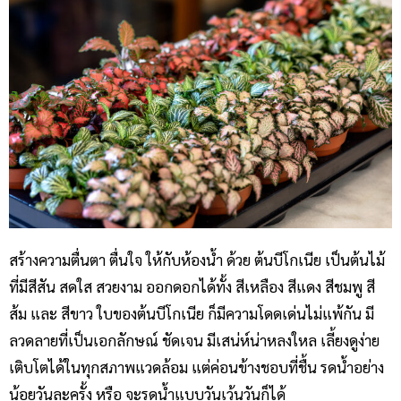
สร้างความตื่นตา ตื่นใจ ให้กับห้องน้ำ ด้วย ต้นบีโกเนีย เป็นต้นไม้
ที่มีสีสัน สดใส สวยงาม ออกดอกได้ทั้ง สีเหลือง สีแดง สีชมพู สี
ส้ม และ สีขาว ใบของต้นบีโกเนีย ก็มีความโดดเด่นไม่แพ้กัน มี
ลวดลายที่เป็นเอกลักษณ์ ชัดเจน มีเสน่ห์น่าหลงใหล เลี้ยงดูง่าย
เติบโตได้ในทุกสภาพแวดล้อม แต่ค่อนข้างชอบที่ชื้น รดน้ำอย่าง
น้อยวันละครั้ง หรือ จะรดน้ำแบบวันเว้นวันก็ได้