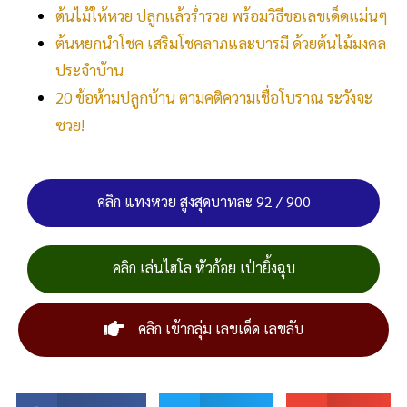
ต้นไม้ให้หวย ปลูกแล้วร่ำรวย พร้อมวิธีขอเลขเด็ดแม่นๆ
ต้นหยกนำโชค เสริมโชคลาภและบารมี ด้วยต้นไม้มงคล
ประจำบ้าน
20 ข้อห้ามปลูกบ้าน ตามคติความเชื่อโบราณ ระวังจะ
ซวย!
คลิก แทงหวย สูงสุดบาทละ 92 / 900
คลิก เล่นไฮโล หัวก้อย เป่ายิ้งฉุบ
คลิก เข้ากลุ่ม เลขเด็ด เลขลับ