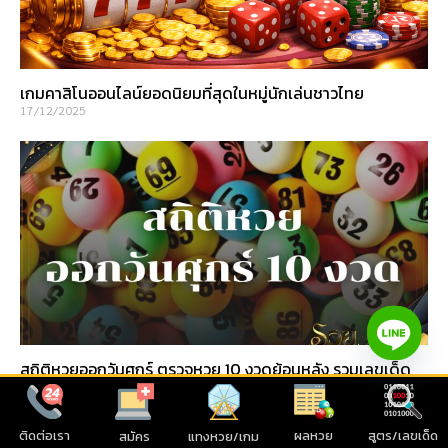
เกมคาสิโนออนไลน์ยอดนิยมที่สุดในหมู่นักเล่นชาวไทย
17/12/2025
สถิติหวยออกวันศุกร์ ตรวจหวย 10 งวดย้อนหลัง รวมเลขเด็ด
พารวย
03/10/2025
ติดต่อเรา
ผลหวย
สูตร/เลขเด็ด
แทงหวย/เกม
สมัคร