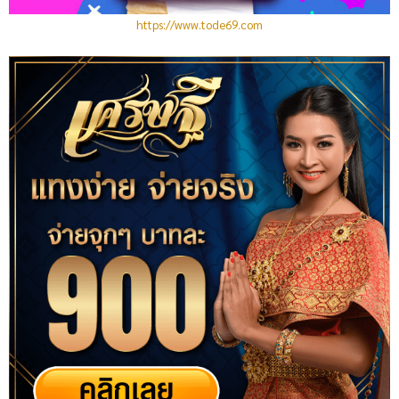
https://www.tode69.com