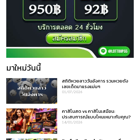
มาใหม่วันนี้
สถิติหวยลาววันอังคาร รวมหวยดัง
เลขเด็ดมาแรงแม่นๆ
01/07/2026
คาสิโนสด vs คาสิโนเสมือน:
ประสบการณ์แบบไหนเหมาะกับคุณ?
14/01/2026