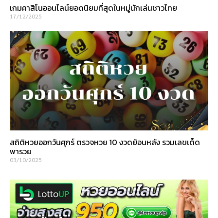
เกมคาสิโนออนไลน์ยอดนิยมที่สุดในหมู่นักเล่นชาวไทย
17/12/2025
สถิติหวยออกวันศุกร์ ตรวจหวย 10 งวดย้อนหลัง รวมเลขเด็ด
พารวย
03/10/2025