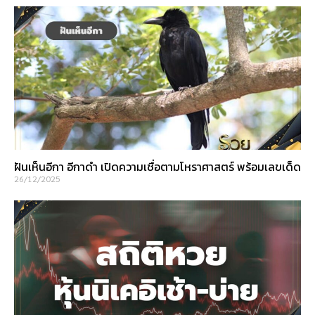
ฝันเห็นอีกา อีกาดำ เปิดความเชื่อตามโหราศาสตร์ พร้อมเลขเด็ด
26/12/2025