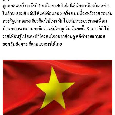
ถูกลอตเตอรี่รางวัลที่ 1 แต่โอกาสเป็นไปได้น้อยเหลือเกิน แค่ 1
ในล้าน แถมยังเล่นได้แค่เดือนละ 2 ครั้ง แบบนี้จะหวังรวย รอเล่น
หวยรัฐบาลอย่างเดียวก็คงไม่ไหว หันไปเล่นหวยประเทศเพื่อน
บ้านอย่างหวยฮานอยดีกว่า เล่นได้ทุกวัน วันละตั้ง 3 รอบ อิอิ ไม่
รวยให้มันรู้ไป และถ้าใครสนใจอยากย้อนดู
สถิติหวยฮานอย
ออกวันอังคาร
ก็ตามแอดมาได้เลย