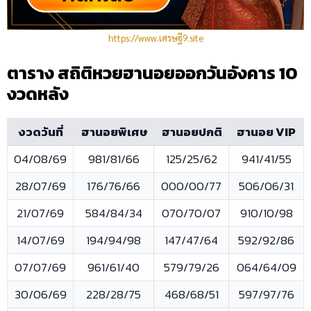
https://www.เศรษฐี9.site
ตาราง สถิติหวยฮานอยออกวันอังคาร 10
งวดหลัง
งวดวันที่
ฮานอยพิเศษ
ฮานอยปกติ
ฮานอย VIP
04/08/69
981/81/66
125/25/62
941/41/55
28/07/69
176/76/66
000/00/77
506/06/31
21/07/69
584/84/34
070/70/07
910/10/98
14/07/69
194/94/98
147/47/64
592/92/86
07/07/69
961/61/40
579/79/26
064/64/09
30/06/69
228/28/75
468/68/51
597/97/76