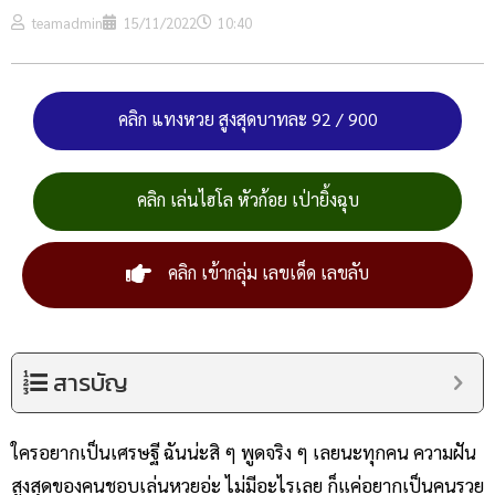
teamadmin
15/11/2022
10:40
คลิก แทงหวย สูงสุดบาทละ 92 / 900
คลิก เล่นไฮโล หัวก้อย เป่ายิ้งฉุบ
คลิก เข้ากลุ่ม เลขเด็ด เลขลับ
สารบัญ
ใครอยากเป็นเศรษฐี ฉันน่ะสิ ๆ พูดจริง ๆ เลยนะทุกคน ความฝัน
สูงสุดของคนชอบเล่นหวยอ่ะ ไม่มีอะไรเลย ก็แค่อยากเป็นคนรวย