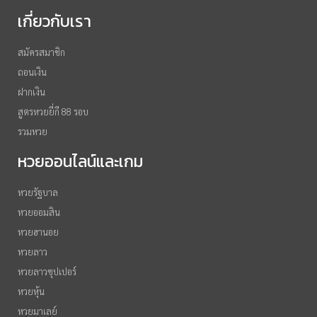
เกี่ยวกับเรา
สมัครสมาชิก
ถอนเงิน
ฝากเงิน
สูตรหวยยี่กี 88 รอบ
รวมหวย
หวยออนไลน์และเกม
หวยรัฐบาล
หวยออมสิน
หวยฮานอย
หวยลาว
หวยลาวซุปเปอร์
หวยหุ้น
หวยมาเลย์