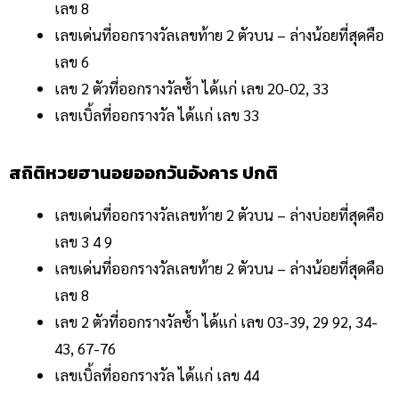
เลข 8
เลขเด่นที่ออกรางวัลเลขท้าย 2 ตัวบน – ล่างน้อยที่สุดคือ
เลข 6
เลข 2 ตัวที่ออกรางวัลซ้ำ ได้แก่ เลข 20-02, 33
เลขเบิ้ลที่ออกรางวัล ได้แก่ เลข 33
สถิติหวยฮานอยออกวันอังคาร ปกติ
เลขเด่นที่ออกรางวัลเลขท้าย 2 ตัวบน – ล่างบ่อยที่สุดคือ
เลข 3 4 9
เลขเด่นที่ออกรางวัลเลขท้าย 2 ตัวบน – ล่างน้อยที่สุดคือ
เลข 8
เลข 2 ตัวที่ออกรางวัลซ้ำ ได้แก่ เลข 03-39, 29 92, 34-
43, 67-76
เลขเบิ้ลที่ออกรางวัล ได้แก่ เลข 44