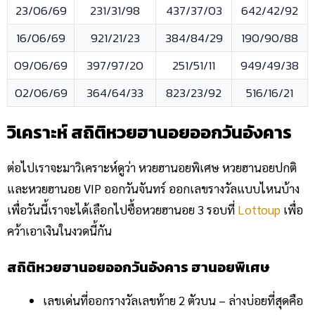
23/06/69
231/31/98
437/37/03
642/42/92
16/06/69
921/21/23
384/84/29
190/90/88
09/06/69
397/97/20
251/51/11
949/49/38
02/06/69
364/64/33
823/23/92
516/16/21
วิเคราะห์ สถิติหวยฮานอยออกวันอังคาร
ต่อไปเราจะมาวิเคราะห์ดูว่า หวยฮานอยพิเศษ หวยฮานอยปกติ
และหวยฮานอย VIP ออกวันจันทร์ ออกเลขรางวัลแบบไหนบ้าง
เพื่อวันนี้เราจะได้เลือกไปซื้อหวยฮานอย 3 รอบที่
Lottoup
เพื่อ
คว้าเอาเงินในงวดนี้กัน
สถิติหวยฮานอยออกวันอังคาร ฮานอยพิเศษ
เลขเด่นที่ออกรางวัลเลขท้าย 2 ตัวบน – ล่างบ่อยที่สุดคือ