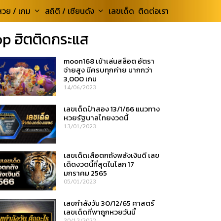
หวย / เกม
สถิติ / เซียนดัง
เลขเด็ด
ติดต่อเรา
op ฮิตติดกระแส
moon168 เข้าเล่นสล็อต อัตรา
จ่ายสูง มีครบทุกค่าย มากกว่า
3,000 เกม
14/06/2023
เลขเด็ดป๋าสอง 13/1/66 แนวทาง
หวยรัฐบาลไทยงวดนี้
13/01/2023
เลขเด็ดเสือตกถังพลังเงินดี เลข
เด็ดงวดนี้ที่สุดในโลก 17
มกราคม 2565
05/01/2023
เลขกำลังวัน 30/12/65 ศาสตร์
เลขเด็ดที่พาถูกหวยวันนี้
30/12/2022