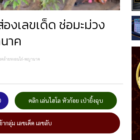
่องเลขเด็ด ช่อมะม่วง
านาค
่วงคล้ายหงอนไก่-พญานาค
0
คลิก เล่นไฮโล หัวก้อย เป่ายิ้งฉุบ
ข้ากลุ่ม เลขเด็ด เลขลับ