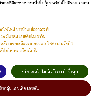
ืมนำเลขที่ตีความหมายมาให้ไปลุ้นรางวัลได้ไม่มีหวงแน่นอน
จากไฟไหม้ ชาวบ้านเชื่ออาถรรพ์
้ 16 มีนาคม เลขเด็ดไม่เข้าวิน
์ หลัง เลขทะเบียนรถ-ขบวนรถไฟตรงรางวัลที่ 1
หลังโมโหเพราะโดนใบสั่ง
0
คลิก เล่นไฮโล หัวก้อย เป่ายิ้งฉุบ
ข้ากลุ่ม เลขเด็ด เลขลับ