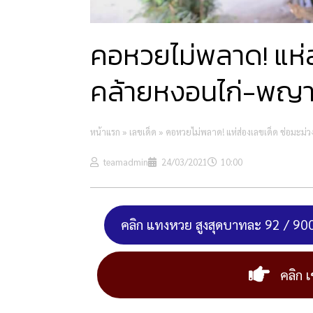
คอหวยไม่พลาด! แห่ส
คล้ายหงอนไก่-พญ
หน้าแรก
»
เลขเด็ด
»
คอหวยไม่พลาด! แห่ส่องเลขเด็ด ช่อมะม
teamadmin
24/03/2021
10:00
คลิก แทงหวย สูงสุดบาทละ 92 / 90
คลิก เ