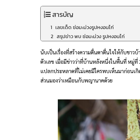
สารบัญ
เลขเด็ด ช่อมะม่วงรูปหงอนไก่
สรุปข่าว พบ ช่อมะม่วง รูปหงอนไก่
นับเป็นเรื่องที่สร้างความตื่นตาตื่นใจให้กับช
ตัวเลข เมื่อมีข่าวว่าที่บ้านหลังหนึ่งในพื้นที่ หมู่
แปลกประหลาดที่ไม่เคยมีใครพบเห็นมาก่อนเกิด
ส่วนมองว่าเหมือนกับพญานาคด้วย