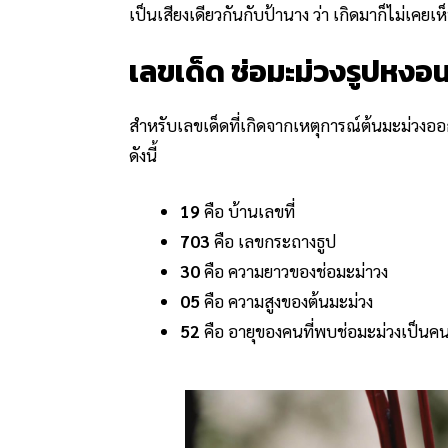
เป็นเสียงเดียวกันกับป้านาง ว่า เกิดมาก็ไม่เค
เลขเด็ด ช่อมะม่วงรูปหงอน
สำหรับเลขเด็ดที่เกิดจากเหตุการณ์ต้นมะม่วงอ
ดังนี้
19
คือ บ้านเลขที่
703
คือ เลขกระถางธูป
30
คือ ความยาวของช่อมะม่าวง
05
คือ ความสูงของต้นมะม่วง
52
คือ อายุของคนที่พบช่อมะม่วงเป็นค