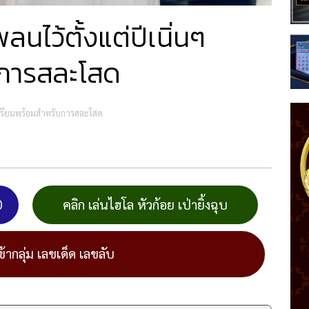
พลนไว้ตั้งแต่ปีเนิ่นๆ
บการสละโสด
นๆ เตรียมพร้อมสำหรับการสละโสด
0
คลิก เล่นไฮโล หัวก้อย เป่ายิ้งฉุบ
ข้ากลุ่ม เลขเด็ด เลขลับ