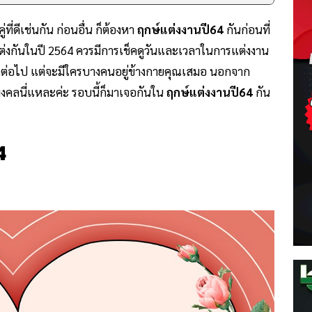
่ที่ดีเช่นกัน ก่อนอื่น ก็ต้องหา
ฤกษ์​แต่ง​งานปี​64
กันก่อนที่
งแต่งกันในปี 2564 ควรมีการเช็คดูวันและเวลาในการแต่งงาน
วอีกต่อไป แต่จะมีใครบางคนอยู่ข้างกายคุณเสมอ นอกจาก
ป็นมงคลนี่แหละค่ะ รอบนี้ก็มาเจอกันใน
ฤกษ์​แต่ง​งาน​ปี​64
กัน
4