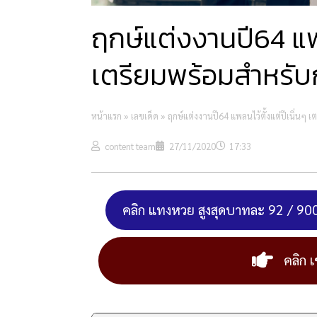
ฤกษ์​แต่ง​งาน​ปี​64 แ
เตรียมพร้อมสำหรั
หน้าแรก
»
เลขเด็ด
»
ฤกษ์​แต่ง​งาน​ปี​64 แพลนไว้ตั้งแต่ปีเนิ่
content team
27/11/2020
17:33
คลิก แทงหวย สูงสุดบาทละ 92 / 90
คลิก เ