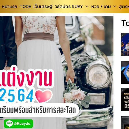
หน้าแรก
TODE
เว็บเศรษฐี
วิธีสมัคร RUAY
หวย / เกม
สูตร
T