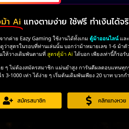
ม้า Ai
แทงตามง่าย ใช้ฟรี ทำเงินได้จ
จากค่าย Eazy Gaming ใช้งานได้ทั้งเกม
ตู้ม้าออนไลน์
แล
่าสูตรในรอบที่ท่านเล่นนั้น บอกว่าม้าหมายเลข 1-6 ม้าตัวไ
นให้วางเดิมพันตามที่
สูตรตู้ม้า Ai
ได้บอก เพียงเท่านี้ก็รอรั
าย ๆ ไม่ต้องสมัครสมาชิก แม่นยำสูง การันตีผลตอบแทนทุกร
ไร 3-1000 เท่า ได้ง่าย ๆ เริ่มต้นเดิมพันเพียง 20 บาท บวกก
สมัครสมาชิก
คลิกแทงหวย