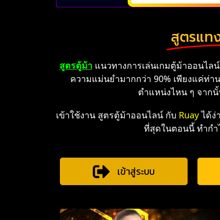
สูตรแทง
สูตรตู้ม้า
แนวทางการเล่นเกมตู้ม้าออนไลน์
ความแม่นยำมากกว่า 90% เพียงแค่ท่านดูว
ตำแหน่งไหน ๆ จากนั้
เข้าใช้งาน สูตรตู้ม้าออนไลน์ กับ
Ruay
ได้ง่
ที่สุดในตอนนี้ ทำกำ
เข้าสู่ระบบ