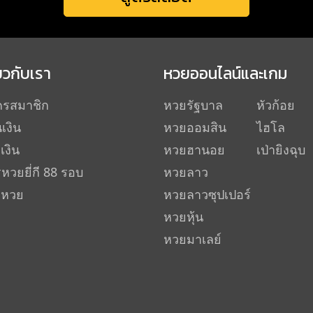
่ยวกับเรา
หวยออนไลน์และเกม
ครสมาชิก
หวยรัฐบาล
หัวก้อย
เงิน
หวยออมสิน
ไฮโล
เงิน
หวยฮานอย
เป่ายิงฉุบ
รหวยยี่กี 88 รอบ
หวยลาว
มหวย
หวยลาวซุปเปอร์
หวยหุ้น
หวยมาเลย์