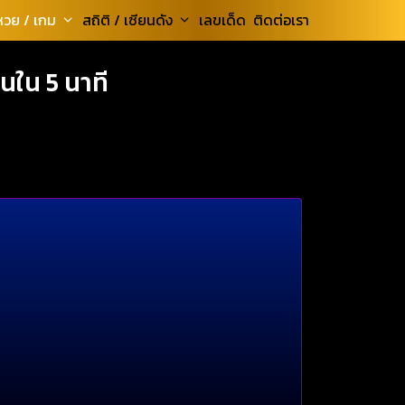
หวย / เกม
สถิติ / เซียนดัง
เลขเด็ด
ติดต่อเรา
่นใน 5 นาที