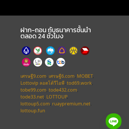
ฝาก-ถอน กับธนาคารชั้นนำ
ตลอด 24 ชั่วโมง
เศรษฐี9.com
,
เศรษฐี6.com
,
MOBET
,
Lottovip ลอตโต้วีไอพี
,
tod69.work
,
tobe99.com
,
tode432.com
,
tode33.net
,
LOTTOUP
,
lottoup5.com
,
ruaypremium.net
,
lottoup.fun