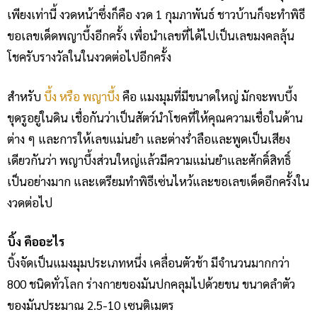
เพียงเท่านี้ งวดหน้าซึ่งก็คือ งวด 1 กุมภาพันธ์ ชาวบ้านก็จะทำพิธี
ขอเลขเด็ดพญาบึ้งอีกครั้ง เพื่อนำเลขที่ได้ไปเป็นเลขมงคลลุ้น
โชครับรางวัลในในงวดต่อไปอีกครั้ง
สำหรับ
บึ้ง หรือ พญาบึ้ง
คือ แมงมุมที่มีขนาดใหญ่ มักจะพบบึ้ง
ขุดรูอยู่ในดิน เชื่อกันว่าเป็นสัตว์นำโชคที่ให้คุณความเชื่อในด้าน
ต่าง ๆ และการให้เลขแม่นยำ และต่างร่ำลือและพูดเป็นเสียง
เดียวกันว่า พญาบึ้งส่วนใหญ่แล้วมีความแม่นยำและศักดิ์สิทธิ์
เป็นอย่างมาก และเตรียมทำพิธีเซ่นไหว้และขอเลขเด็ดอีกครั้งใน
งวดต่อไป
บิ้ง คืออะไร
บิ้งจัดเป็นแมงมุมประเภทหนึ่ง เคลื่อนตัวช้า มีจำนวนมากกว่า
800 ชนิดทั่วโลก ร่างกายของมันปกคลุมไปด้วยขน ขนาดลำตัว
ของมันประมาณ 2.5-10 เซนติเมตร