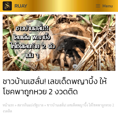
RUAY
Menu
ชาวบ้านเฮลั่น! เลขเด็ดพญาบึ้ง ให้
โชคพาถูกหวย 2 งวดติด
หน้าแรก
»
สลากกินแบ่งรัฐบาล
»
ชาวบ้านเฮลั่น! เลขเด็ดพญาบึ้ง ให้โชคพาถูกหวย 2
งวดติด