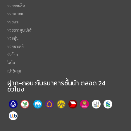
หวยออมสิน
หวยฮานอย
หวยลาว
หวยลาวซุปเปอร์
หวยหุ้น
หวยมาเลย์
หัวก้อย
ไฮโล
เป่ายิงฉุบ
ฝาก-ถอน กับธนาคารชั้นนำ ตลอด 24
ชั่วโมง