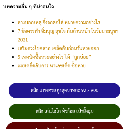
บทความอื่น ๆ ที่น่าสนใจ
ลางบอกเหตุ จิ้งจกตกใส่ หมายความอย่างไร
7 ข้อควรทำ อิ่มบุญ สุขใจ กันถ้วนหน้า ในวันมาฆบูชา
2021
เสริมดวงโชคลาภ เคล็ดลับก่อนวันหวยออก
5 เทคนิคซื้อหวยอย่างไร ให้ “ถูกบ่อย”
เผยเคล็ดลับการ หาเลขเด็ด ซื้อหวย
คลิก แทงหวย สูงสุดบาทละ 92 / 900
คลิก เล่นไฮโล หัวก้อย เป่ายิ้งฉุบ