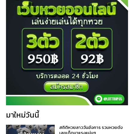
มาใหม่วันนี้
สถิติหวยลาววันอังคาร รวมหวยดัง
เลขเด็ดมาแรงแม่นๆ