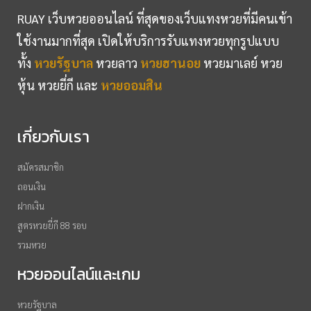
RUAY เว็บหวยออนไลน์ ที่สุดของเว็บแทงหวยที่มีคนเข้า
ใช้งานมากที่สุด เปิดให้บริการรับแทงหวยทุกรูปแบบ
ทั้ง
หวยรัฐบาล
หวยลาว
หวยฮานอย
หวยมาเลย์ หวย
หุ้น หวยยี่กี และ
หวยออมสิน
เกี่ยวกับเรา
สมัครสมาชิก
ถอนเงิน
ฝากเงิน
สูตรหวยยี่กี 88 รอบ
รวมหวย
หวยออนไลน์และเกม
หวยรัฐบาล