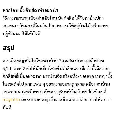
หากโดน บิ้ง กันต้องทำอย่างไร
วิธีการพยาบาลเบื้องต้นเมื่อโดน บิ้ง กัดคือ ให้รีบหาน้ำเปล่า
สะอาดมาล้างตรงที่โดนกัด โดยสามารถใช้สบู่ล้างได้ หรือหายา
ปฎิชีวนะมาใช้ได้ทันที
สรุป
เลขเด็ด พญาบึ้ง ให้โชคชาวบ้าน 2 งวดติด ประกอบด้วยเลข
5,1,1, และ 2 ทำให้นักเสี่ยงโชคต่างร่ำลือและเชื่อว่า บึ้งมีความ
ศักดิ์สิทธิ์เป็นอย่างมาก ชาวบ้านจึงเตรียมที่จะขอเลขจากพญาบึ้ง
ในงวดถัดไป หากแฟน ๆ อยากรวยอยากถูกหวยเหมือนคนบ้าน
ตาพราม ต.เทพรักษา อ.สังขะ จ.สุรินทร์บ้าง ก็อย่าลืมเข้ามาที่
ruaylotto
นะ หากเลขพญาบึ้งมาแล้วแอดจะนำมารายให้ทราบ
ทันที